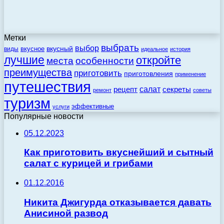
Метки
выбрать
выбор
вкусный
вкусное
виды
идеальное
история
лучшие
откройте
места
особенности
преимущества
приготовить
приготовления
применение
путешествия
салат
рецепт
секреты
ремонт
советы
туризм
эффективные
услуги
Популярные новости
05.12.2023
Как приготовить вкуснейший и сытный
салат с курицей и грибами
01.12.2016
Никита Джигурда отказывается давать
Анисиной развод