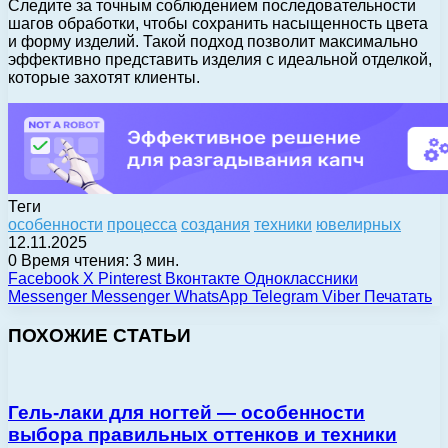
Следите за точным соблюдением последовательности
шагов обработки, чтобы сохранить насыщенность цвета
и форму изделий. Такой подход позволит максимально
эффективно представить изделия с идеальной отделкой,
которые захотят клиенты.
Теги
особенности
процесса
создания
техники
ювелирных
12.11.2025
0
Время чтения: 3 мин.
Facebook
X
Pinterest
Вконтакте
Одноклассники
Messenger
Messenger
WhatsApp
Telegram
Viber
Печатать
ПОХОЖИЕ СТАТЬИ
Гель-лаки для ногтей — особенности
выбора правильных оттенков и техники