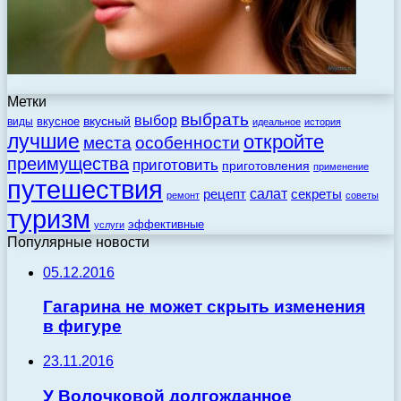
Метки
выбрать
выбор
вкусный
вкусное
виды
идеальное
история
лучшие
откройте
места
особенности
преимущества
приготовить
приготовления
применение
путешествия
салат
рецепт
секреты
ремонт
советы
туризм
эффективные
услуги
Популярные новости
05.12.2016
Гагарина не может скрыть изменения
в фигуре
23.11.2016
У Волочковой долгожданное