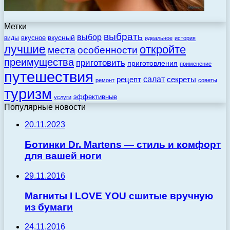
Метки
выбрать
выбор
вкусный
вкусное
виды
идеальное
история
лучшие
откройте
места
особенности
преимущества
приготовить
приготовления
применение
путешествия
салат
рецепт
секреты
ремонт
советы
туризм
эффективные
услуги
Популярные новости
20.11.2023
Ботинки Dr. Martens — стиль и комфорт
для вашей ноги
29.11.2016
Магниты I LOVE YOU сшитые вручную
из бумаги
24.11.2016