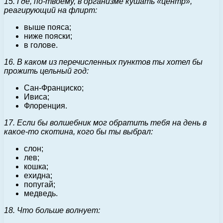
15. Где, по-твоему, в организме кушать «центр»,
реагирующий на флирт:
выше пояса;
ниже пояски;
в голове.
16. В каком из перечисленных пунктов ты хотел бы
прожить цельный год:
Сан-Франциско;
Ивиса;
Флоренция.
17. Если бы волшебник мог обратить тебя на день в
какое-то скотина, кого бы ты выбрал:
слон;
лев;
кошка;
ехидна;
попугай;
медведь.
18. Что больше волнует: