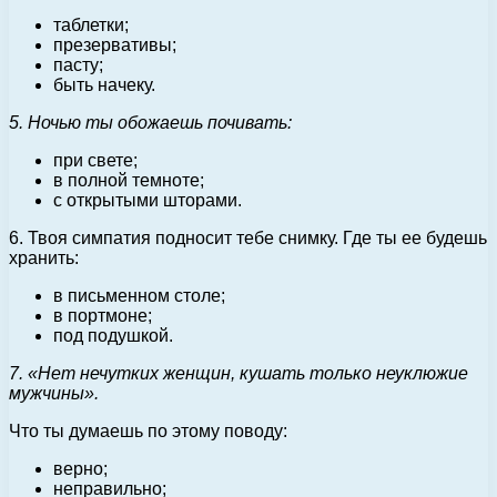
таблетки;
презервативы;
пасту;
быть начеку.
5. Ночью ты обожаешь почивать:
при свете;
в полной темноте;
с открытыми шторами.
6. Твоя симпатия подносит тебе снимку. Где ты ее будешь
хранить:
в письменном столе;
в портмоне;
под подушкой.
7. «Нет нечутких женщин, кушать только неуклюжие
мужчины».
Что ты думаешь по этому поводу:
верно;
неправильно;