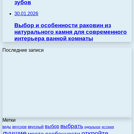
зубов
30.01.2026
Выбор и особенности раковин из
натурального камня для современного
интерьера ванной комнаты
Последние записи
Метки
выбрать
выбор
вкусный
вкусное
виды
идеальное
история
лучшие
откройте
места
особенности