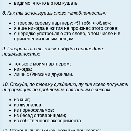
видимо, что-то в этом кушать.
8. Как ты используешь слово «влюбленность»:
я говорю своему партнеру: «Я тебя люблю»;
я еще никогда в жития не произнес этого слова;
я нередко употребляю это слово, в том числе и в
применении к иным вещам.
9. Говоришь ли ты с кем-нибудь о прошедших
привязанностях:
только с моим партнером;
никогда;
лишь с близкими друзьями.
10. Откуда, по твоему суждению, лучше всего получать
информацию по проблемам, связанным с сексом:
из книг;
из журналов;
из порнофильмов;
из бесед с товарищами;
из собственного эксперимента.
11. Можешь ли ты быть нежным при свете: