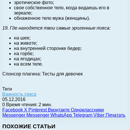
эротическое фото;
свое собственное тело, когда видаешь его в
зеркале;
обнаженное тело мужа (женщины).
19. Где находятся твои самые эрогенные пояса:
на шее;
на животе;
на внутренней сторонке бедер;
на горбе;
на ягодицах;
на всем теле.
Спонсор плагина: Тесты для девочек
Теги
Важность секса
05.12.2016
0
Время чтения: 2 мин.
Facebook
X
Pinterest
Вконтакте
Одноклассники
Messenger
Messenger
WhatsApp
Telegram
Viber
Печатать
ПОХОЖИЕ СТАТЬИ