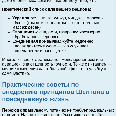
даже «полезные» соки из пакетов могут вредить.
Практический список для вашего рациона:
Укрепляют:
шпинат, кунжут, миндаль, морковь,
яблоки (грызите их целиком — естественный
массаж дёсен).
Ограничить:
сладости, газировку, чрезмерно
обработанные зерновые.
Ежедневная привычка:
жуйте медленно,
наслаждайтесь вкусом — это улучшает
пищеварение и насыщение.
Многие из вас, кто занимается моделированием или
авиацией, знают ценность точности. То же с питанием —
мелкие изменения дают большой эффект на улыбку и
самочувствие.
Практические советы по
внедрению принципов Шелтона в
повседневную жизнь
Переход к правильному питанию не требует радикальных
перемен. Начните с одного приёма пищи в день. Для