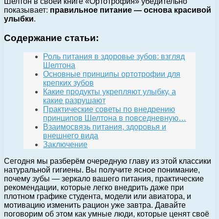
Шелтон в своей книге «Ортотрофия» убедительно
показывает:
правильное питание — основа красивой
улыбки
.
Содержание статьи:
Роль питания в здоровье зубов: взгляд
Шелтона
Основные принципы ортотрофии для
крепких зубов
Какие продукты укрепляют улыбку, а
какие разрушают
Практические советы по внедрению
принципов Шелтона в повседневную…
Взаимосвязь питания, здоровья и
внешнего вида
Заключение
Сегодня мы разберём очередную главу из этой классики
натуральной гигиены. Вы получите ясное понимание,
почему зубы — зеркало вашего питания, практические
рекомендации, которые легко внедрить даже при
плотном графике студента, модели или авиатора, и
мотивацию изменить рацион уже завтра. Давайте
поговорим об этом как умные люди, которые ценят своё