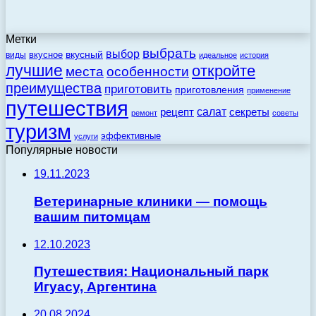
Метки
выбрать
выбор
вкусный
вкусное
виды
идеальное
история
лучшие
откройте
места
особенности
преимущества
приготовить
приготовления
применение
путешествия
салат
рецепт
секреты
ремонт
советы
туризм
эффективные
услуги
Популярные новости
19.11.2023
Ветеринарные клиники — помощь
вашим питомцам
12.10.2023
Путешествия: Национальный парк
Игуасу, Аргентина
20.08.2024