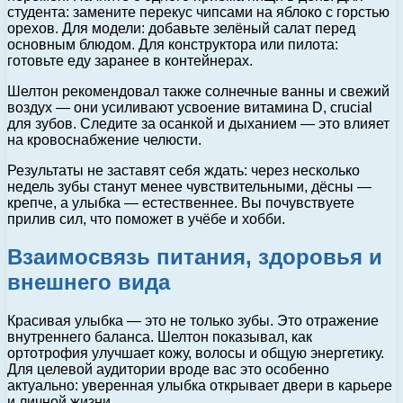
студента: замените перекус чипсами на яблоко с горстью
орехов. Для модели: добавьте зелёный салат перед
основным блюдом. Для конструктора или пилота:
готовьте еду заранее в контейнерах.
Шелтон рекомендовал также солнечные ванны и свежий
воздух — они усиливают усвоение витамина D, crucial
для зубов. Следите за осанкой и дыханием — это влияет
на кровоснабжение челюсти.
Результаты не заставят себя ждать: через несколько
недель зубы станут менее чувствительными, дёсны —
крепче, а улыбка — естественнее. Вы почувствуете
прилив сил, что поможет в учёбе и хобби.
Взаимосвязь питания, здоровья и
внешнего вида
Красивая улыбка — это не только зубы. Это отражение
внутреннего баланса. Шелтон показывал, как
ортотрофия улучшает кожу, волосы и общую энергетику.
Для целевой аудитории вроде вас это особенно
актуально: уверенная улыбка открывает двери в карьере
и личной жизни.