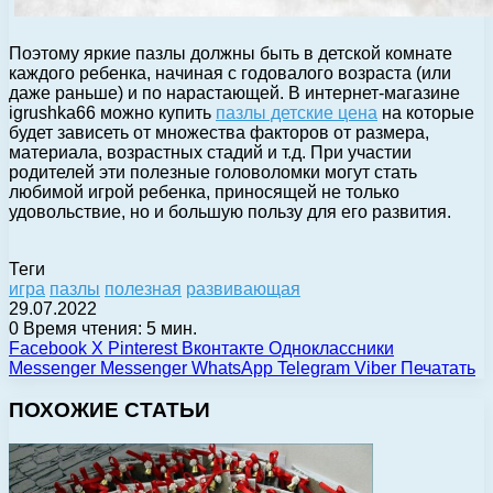
Поэтому яркие пазлы должны быть в детской комнате
каждого ребенка, начиная с годовалого возраста (или
даже раньше) и по нарастающей. В интернет-магазине
igrushka66 можно купить
пазлы детские цена
на которые
будет зависеть от множества факторов от размера,
материала, возрастных стадий и т.д. При участии
родителей эти полезные головоломки могут стать
любимой игрой ребенка, приносящей не только
удовольствие, но и большую пользу для его развития.
Теги
игра
пазлы
полезная
развивающая
29.07.2022
0
Время чтения: 5 мин.
Facebook
X
Pinterest
Вконтакте
Одноклассники
Messenger
Messenger
WhatsApp
Telegram
Viber
Печатать
ПОХОЖИЕ СТАТЬИ