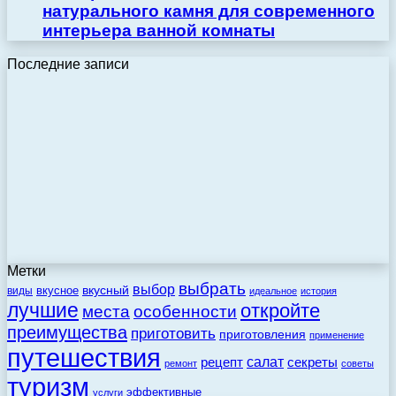
натурального камня для современного
интерьера ванной комнаты
Последние записи
Метки
выбрать
выбор
вкусный
вкусное
виды
идеальное
история
лучшие
откройте
места
особенности
преимущества
приготовить
приготовления
применение
путешествия
салат
рецепт
секреты
ремонт
советы
туризм
эффективные
услуги