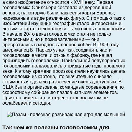
а само изобретение относится к XVIII веку. Первая
головоломка Спилсбери состояла из деревянной
основы, на которую были наклеены карты Европы,
нарезанные в виде различных фигур. С помощью таких
изобретений изучение географии стало интересным и
легким, а карты-головоломки стали очень популярными.
В начале 20-го века головоломки стали не только
интересными, но и познавательными — они
превратились в модное салонное хобби. В 1909 году
американец Б. Паркер узнал, как соединять части
головоломки вместе, и открыл фабрику, где начал
производить головоломки. Наибольшей популярностью
головоломки пользовались в тридцатые годы прошлого
века. К этому времени производители научились делать
головоломки из картона, что значительно снизило
стоимость и сделало развлечение очень доступным. В
США были организованы командные соревнования по
скоростному собиранию пазлов из тысяч элементов.
Приятно видеть, что интерес к головоломкам не
ослабевает и сегодня.
Так чем же полезны головоломки для