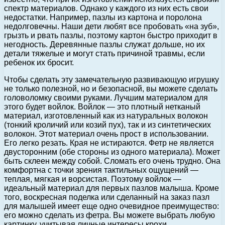
спектр материалов. Однако у каждого из них есть свои
недостатки. Например, пазлы из картона и поролона
недолговечны. Наши дети любят все пробовать «на зуб»,
грызть и рвать пазлы, поэтому картон быстро приходит в
негодность. Деревянные пазлы служат дольше, но их
детали тяжелые и могут стать причиной травмы, если
ребенок их бросит.
Чтобы сделать эту замечательную развивающую игрушку
не только полезной, но и безопасной, вы можете сделать
головоломку своими руками. Лучшим материалом для
этого будет войлок. Войлок — это плотный нетканый
материал, изготовленный как из натуральных волокон
(тонкий кроличий или козий пух), так и из синтетических
волокон. Этот материал очень прост в использовании.
Его легко резать. Края не истираются. Фетр не является
двусторонним (обе стороны из одного материала). Может
быть склеен между собой. Сломать его очень трудно. Она
комфортна с точки зрения тактильных ощущений —
теплая, мягкая и ворсистая. Поэтому войлок —
идеальный материал для первых пазлов малыша. Кроме
того, воскресная поделка или сделанный на заказ пазл
для малышей имеет еще одно очевидное преимущество:
его можно сделать из фетра. Вы можете выбрать любую
картинку, учитывая личные интересы крохи.