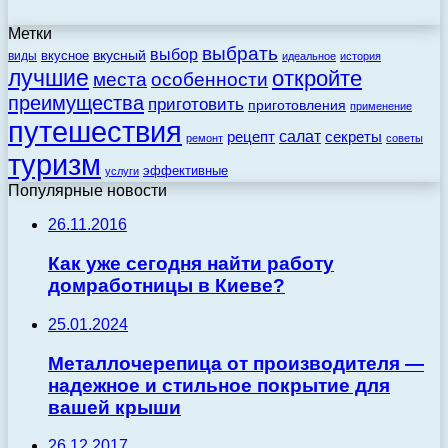
Метки
выбрать
выбор
вкусный
вкусное
виды
идеальное
история
лучшие
откройте
места
особенности
преимущества
приготовить
приготовления
применение
путешествия
салат
рецепт
секреты
ремонт
советы
туризм
эффективные
услуги
Популярные новости
26.11.2016
Как уже сегодня найти работу
домработницы в Киеве?
25.01.2024
Металлочерепица от производителя —
надежное и стильное покрытие для
вашей крыши
26.12.2017