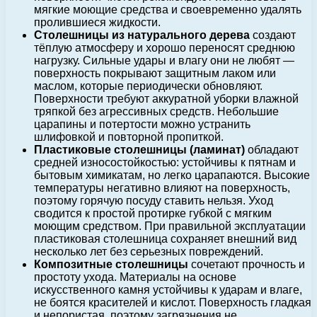
мягкие моющие средства и своевременно удалять
пролившиеся жидкости.
Столешницы из натурального дерева
создают
тёплую атмосферу и хорошо переносят среднюю
нагрузку. Сильные удары и влагу они не любят —
поверхность покрывают защитным лаком или
маслом, которые периодически обновляют.
Поверхности требуют аккуратной уборки влажной
тряпкой без агрессивных средств. Небольшие
царапины и потертости можно устранить
шлифовкой и повторной пропиткой.
Пластиковые столешницы (ламинат)
обладают
средней износостойкостью: устойчивы к пятнам и
бытовым химикатам, но легко царапаются. Высокие
температуры негативно влияют на поверхность,
поэтому горячую посуду ставить нельзя. Уход
сводится к простой протирке губкой с мягким
моющим средством. При правильной эксплуатации
пластиковая столешница сохраняет внешний вид
несколько лет без серьезных повреждений.
Композитные столешницы
сочетают прочность и
простоту ухода. Материалы на основе
искусственного камня устойчивы к ударам и влаге,
не боятся красителей и кислот. Поверхность гладкая
и непористая, поэтому загрязнения не