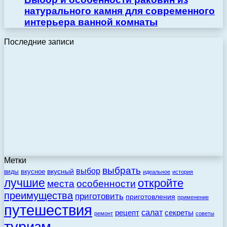
натурального камня для современного
интерьера ванной комнаты
Последние записи
Метки
выбрать
выбор
вкусный
вкусное
виды
идеальное
история
лучшие
откройте
места
особенности
преимущества
приготовить
приготовления
применение
путешествия
салат
рецепт
секреты
ремонт
советы
туризм