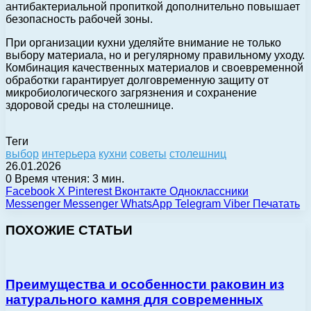
антибактериальной пропиткой дополнительно повышает
безопасность рабочей зоны.
При организации кухни уделяйте внимание не только
выбору материала, но и регулярному правильному уходу.
Комбинация качественных материалов и своевременной
обработки гарантирует долговременную защиту от
микробиологического загрязнения и сохранение
здоровой среды на столешнице.
Теги
выбор
интерьера
кухни
советы
столешниц
26.01.2026
0
Время чтения: 3 мин.
Facebook
X
Pinterest
Вконтакте
Одноклассники
Messenger
Messenger
WhatsApp
Telegram
Viber
Печатать
ПОХОЖИЕ СТАТЬИ
Преимущества и особенности раковин из
натурального камня для современных