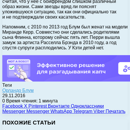
считая, что у нее с бойфрендом слишком различный
образ жизни. Сами звезды вряд ли пояснят
уложившуюся ситуацию, так как они официально так
и не подтверждали своих касательств.
Напомним, с 2010 по 2013 год Блум был женат на модели
Миранде Керр. Совместно они сделались родителями
сына Флинна, которому сейчас пять лет. Перри вышла
замуж за артиста Расселла Брэнда в 2010 году, а год
спустя супруги расплодились. У Кэти детей нет.
Теги
Орландо Блум
29.11.2016
0
Время чтения: 1 минута
Facebook
X
Pinterest
Вконтакте
Одноклассники
Messenger
Messenger
WhatsApp
Telegram
Viber
Печатать
ПОХОЖИЕ СТАТЬИ