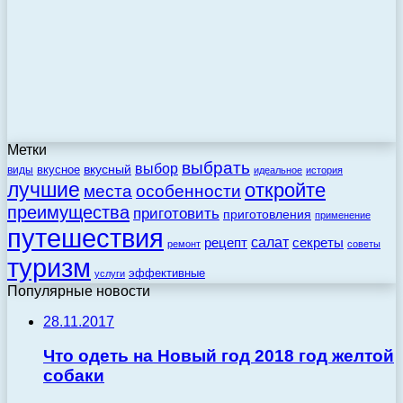
Метки
выбрать
выбор
вкусный
вкусное
виды
идеальное
история
лучшие
откройте
места
особенности
преимущества
приготовить
приготовления
применение
путешествия
салат
рецепт
секреты
ремонт
советы
туризм
эффективные
услуги
Популярные новости
28.11.2017
Что одеть на Новый год 2018 год желтой
собаки