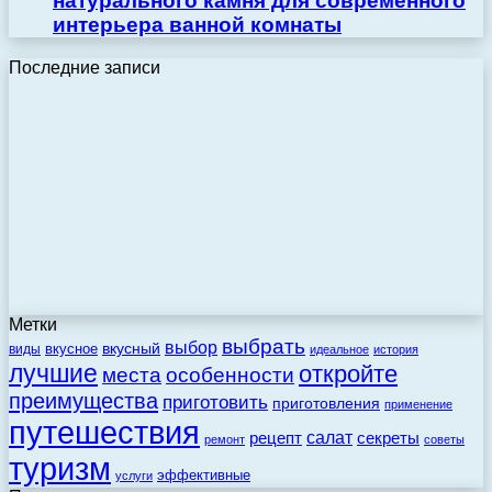
натурального камня для современного
интерьера ванной комнаты
Последние записи
Метки
выбрать
выбор
вкусный
вкусное
виды
идеальное
история
лучшие
откройте
места
особенности
преимущества
приготовить
приготовления
применение
путешествия
салат
рецепт
секреты
ремонт
советы
туризм
эффективные
услуги