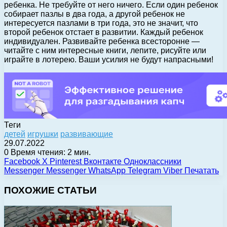
ребенка. Не требуйте от него ничего. Если один ребенок
собирает пазлы в два года, а другой ребенок не
интересуется пазлами в три года, это не значит, что
второй ребенок отстает в развитии. Каждый ребенок
индивидуален. Развивайте ребенка всесторонне —
читайте с ним интересные книги, лепите, рисуйте или
играйте в лотерею. Ваши усилия не будут напрасными!
Теги
детей
игрушки
развивающие
29.07.2022
0
Время чтения: 2 мин.
Facebook
X
Pinterest
Вконтакте
Одноклассники
Messenger
Messenger
WhatsApp
Telegram
Viber
Печатать
ПОХОЖИЕ СТАТЬИ