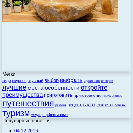
Метки
выбрать
выбор
вкусный
вкусное
виды
идеальное
история
лучшие
откройте
места
особенности
преимущества
приготовить
приготовления
применение
путешествия
салат
рецепт
секреты
ремонт
советы
туризм
эффективные
услуги
Популярные новости
04.12.2016