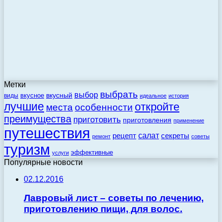
Метки
выбрать
выбор
вкусный
вкусное
виды
идеальное
история
лучшие
откройте
места
особенности
преимущества
приготовить
приготовления
применение
путешествия
салат
рецепт
секреты
ремонт
советы
туризм
эффективные
услуги
Популярные новости
02.12.2016
Лавровый лист – советы по лечению,
приготовлению пищи, для волос.