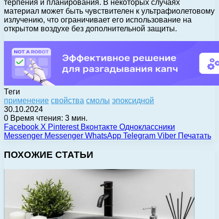
терпения и планирования. В некоторых случаях
материал может быть чувствителен к ультрафиолетовому
излучению, что ограничивает его использование на
открытом воздухе без дополнительной защиты.
Теги
применение
свойства
смолы
эпоксидной
30.10.2024
0
Время чтения: 3 мин.
Facebook
X
Pinterest
Вконтакте
Одноклассники
Messenger
Messenger
WhatsApp
Telegram
Viber
Печатать
ПОХОЖИЕ СТАТЬИ