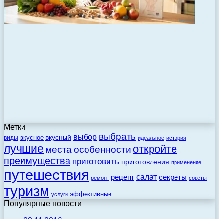
Метки
выбрать
выбор
вкусный
вкусное
виды
идеальное
история
лучшие
откройте
места
особенности
преимущества
приготовить
приготовления
применение
путешествия
салат
рецепт
секреты
ремонт
советы
туризм
эффективные
услуги
Популярные новости