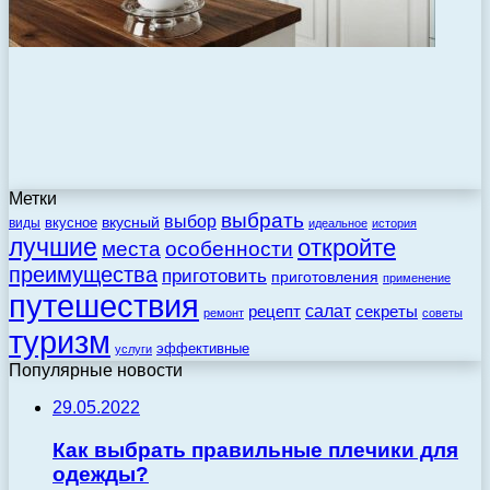
Метки
выбрать
выбор
вкусный
вкусное
виды
идеальное
история
лучшие
откройте
места
особенности
преимущества
приготовить
приготовления
применение
путешествия
салат
рецепт
секреты
ремонт
советы
туризм
эффективные
услуги
Популярные новости
29.05.2022
Как выбрать правильные плечики для
одежды?