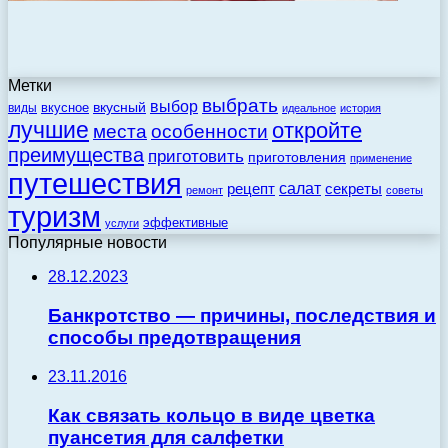
Метки
выбрать
выбор
вкусный
вкусное
виды
идеальное
история
лучшие
откройте
места
особенности
преимущества
приготовить
приготовления
применение
путешествия
салат
рецепт
секреты
ремонт
советы
туризм
эффективные
услуги
Популярные новости
28.12.2023
Банкротство — причины, последствия и
способы предотвращения
23.11.2016
Как связать кольцо в виде цветка
пуансетия для салфетки