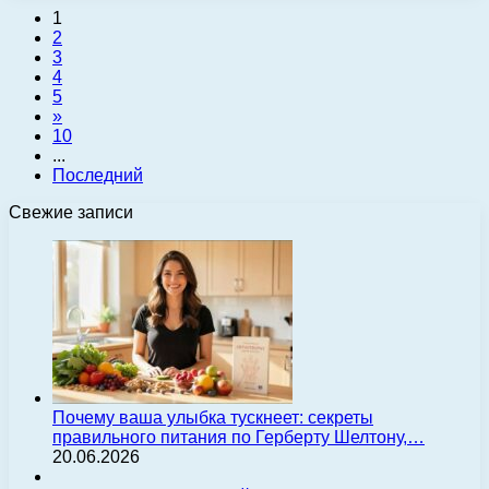
1
2
3
4
5
»
10
...
Последний
Свежие записи
Почему ваша улыбка тускнеет: секреты
правильного питания по Герберту Шелтону,…
20.06.2026