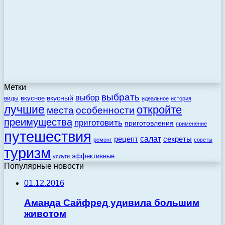
Метки
выбрать
выбор
вкусный
вкусное
виды
идеальное
история
лучшие
откройте
места
особенности
преимущества
приготовить
приготовления
применение
путешествия
салат
рецепт
секреты
ремонт
советы
туризм
эффективные
услуги
Популярные новости
01.12.2016
Аманда Сайфред удивила большим
животом