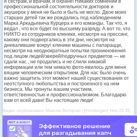
и сёстрам, и врачам, и охране! Никаких сомнений в
профессиональной состоятельности докторов и
акушерок у меня не было и быть не могло. Двое моих
старших детей так же рождались под наблюдением
Марка Аркадьевича Курцера и его команды. Так что, я
ведал , что все будет по высшему разряду. А вот то, что
НИКТО из сотрудников клиники, несмотря на прессинг,
какому они подвергались в эти дни, несмотря на
дневалившие вокруг клиники машины с папарацци,
несмотря на неоднократные попытки проникновения
под лицом людей/зверей/подручных предметов — не
сдали нас , не продались и не слили никакой
информации или тем немало фото-явилось для меня
вящим человеческим открытием. Для нас было очень
важно защитить этот момент нашей существования от
неотступного любопытства и построенного на нем
бизнеса. Мы тронуты вашим участием,
ответственностью и профессионализмом. Благодарю
вам от всей дави! Вы настоящие люди!
Видео опубликовано Максим Виторган (@mvitorgan) Ноя 22 2016 в 8:07 PST