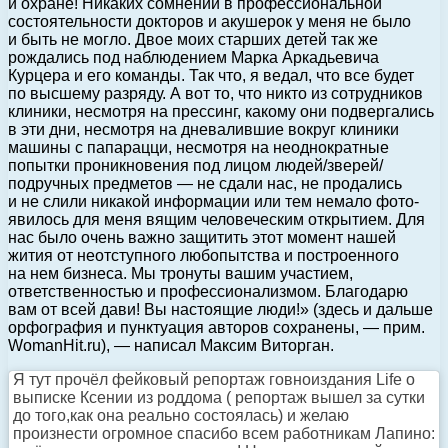
и охране! Никаких сомнений в профессиональной
состоятельности докторов и акушерок у меня не было
и быть не могло. Двое моих старших детей так же
рождались под наблюдением Марка Аркадьевича
Курцера и его команды. Так что, я ведал, что все будет
по высшему разряду. А вот то, что никто из сотрудников
клиники, несмотря на прессинг, какому они подвергались
в эти дни, несмотря на дневалившие вокруг клиники
машины с папарацци, несмотря на неоднократные
попытки проникновения под лицом людей/зверей/
подручных предметов — не сдали нас, не продались
и не слили никакой информации или тем немало фото-
явилось для меня вящим человеческим открытием. Для
нас было очень важно защитить этот момент нашей
жития от неотступного любопытства и построенного
на нем бизнеса. Мы тронуты вашим участием,
ответственностью и профессионализмом. Благодарю
вам от всей дави! Вы настоящие люди!» (здесь и дальше
орфография и пунктуация авторов сохранены, — прим.
WomanHit.ru), — написал Максим Виторган.
Я тут прочёл фейковый репортаж говноиздания Life о
выписке Ксении из роддома ( репортаж вышел за сутки
до того,как она реально состоялась) и желаю
произнести огромное спасибо всем работникам Лапино: