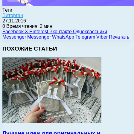
Теги
Виторган
27.11.2016
0
Время чтения: 2 мин.
Facebook
X
Pinterest
Вконтакте
Одноклассники
Messenger
Messenger
WhatsApp
Telegram
Viber
Печатать
ПОХОЖИЕ СТАТЬИ
Лучшие идеи для оригинальных и