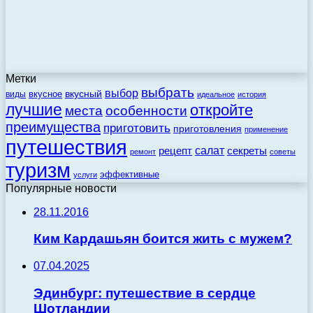
Метки
выбрать
выбор
вкусный
вкусное
виды
идеальное
история
лучшие
откройте
места
особенности
преимущества
приготовить
приготовления
применение
путешествия
салат
рецепт
секреты
ремонт
советы
туризм
эффективные
услуги
Популярные новости
28.11.2016
Ким Кардашьян боится жить с мужем?
07.04.2025
Эдинбург: путешествие в сердце
Шотландии