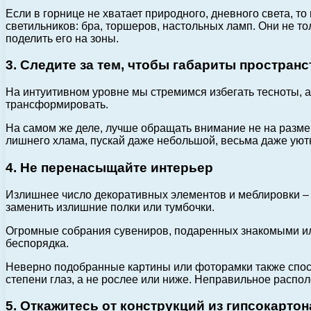
Если в горнице не хватает природного, дневного света, т
светильников: бра, торшеров, настольных ламп. Они не т
поделить его на зоны.
3. Следите за тем, чтобы габариты простра
На интуитивном уровне мы стремимся избегать тесноты, а
трансформировать.
На самом же деле, лучше обращать внимание не на размеры
лишнего хлама, пускай даже небольшой, весьма даже уютн
4. Не перенасыщайте интерьер
Излишнее число декоративных элементов и меблировки – 
заменить излишние полки или тумбочки.
Огромные собрания сувениров, подаренных знакомыми или 
беспорядка.
Неверно подобранные картины или фоторамки также спосо
степени глаз, а не рослее или ниже. Неправильное распо
5. Откажитесь от конструкций из гипсокартон