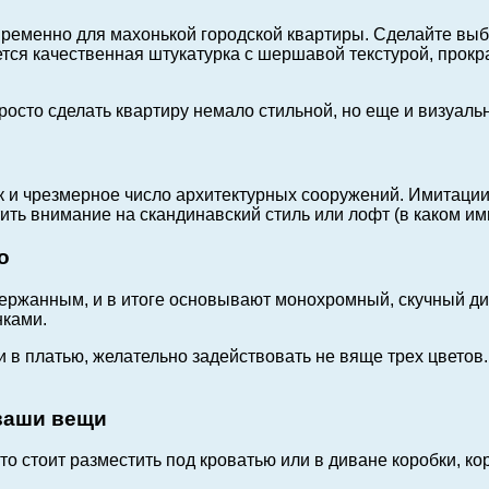
евременно для махонькой городской квартиры. Сделайте выб
тся качественная штукатурка с шершавой текстурой, прокр
росто сделать квартиру немало стильной, но еще и визуаль
к и чрезмерное число архитектурных сооружений. Имитации 
ить внимание на скандинавский стиль или лофт (в каком им
о
держанным, и в итоге основывают монохромный, скучный ди
нками.
к и в платью, желательно задействовать не вяще трех цвет
 ваши вещи
 стоит разместить под кроватью или в диване коробки, кор