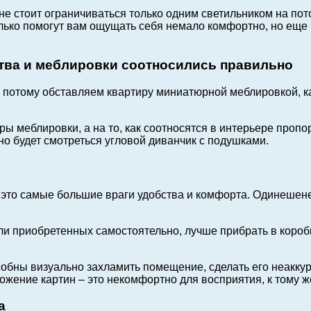
о не стоит ограничиваться только одним светильником на п
олько помогут вам ощущать себя немало комфортно, но еще
нства и меблировки соотносились правильно
 потому обставляем квартиру миниатюрной меблировкой, ка
 меблировки, а на то, как соотносятся в интерьере пропорц
о будет смотреться угловой диванчик с подушками.
это самые большие враги удобства и комфорта. Одинешене
приобретенных самостоятельно, лучше прибрать в коробки.
бны визуально захламить помещение, сделать его неаккур
ложение картин – это некомфортно для восприятия, к тому
а