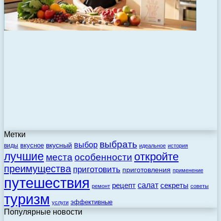
Метки
выбрать
выбор
вкусный
вкусное
виды
идеальное
история
лучшие
откройте
места
особенности
преимущества
приготовить
приготовления
применение
путешествия
салат
рецепт
секреты
ремонт
советы
туризм
эффективные
услуги
Популярные новости