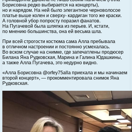
Борисовна редко выбирается на концерты),
но и нарядом. На ней было элегантное черноволосое
платье выше колен и сверху- кардиган того же краски.
А головной убор попросту поразил фанатов.
На Пугачевой была шляпка из перьев. И, кстати,
по мнению большинства, она ей весьма шла.
При всей строгости костюма сама Алла пребывала
в отличном настроении и постоянно усмехалась.
Во вском случае на снимке, где запечатлены продюсер
Билана Яна Рудковская, Марина и Галина Юдашкины,
а также Алла Пугачева, это недурно видно.
«Алла Борисовна @orfey75alla приехала и мы начинаем
второй концерт», — прокомментировала снимок Яна
Рудковская.