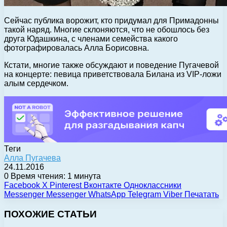
Сейчас публика ворожит, кто придумал для Примадонны
такой наряд. Многие склоняются, что не обошлось без
друга Юдашкина, с членами семейства какого
фотографировалась Алла Борисовна.
Кстати, многие также обсуждают и поведение Пугачевой
на концерте: певица приветствовала Билана из VIP-ложи
алым сердечком.
Теги
Алла Пугачева
24.11.2016
0
Время чтения: 1 минута
Facebook
X
Pinterest
Вконтакте
Одноклассники
Messenger
Messenger
WhatsApp
Telegram
Viber
Печатать
ПОХОЖИЕ СТАТЬИ