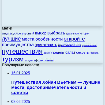
Метки
выбрать
выбор
вкусный
вкусное
виды
идеальное
история
лучшие
откройте
места
особенности
преимущества
приготовить
приготовления
применение
путешествия
салат
рецепт
секреты
ремонт
советы
туризм
эффективные
услуги
Популярные новости
16.01.2025
Путешествия Хойан Вьетнам — лучшие
места, достопримечательности и
советы
08.02.2025