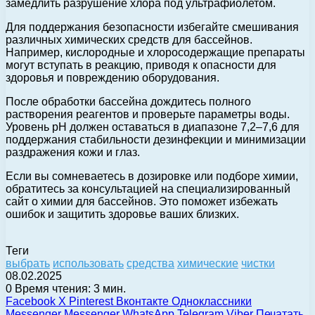
замедлить разрушение хлора под ультрафиолетом.
Для поддержания безопасности избегайте смешивания
различных химических средств для бассейнов.
Например, кислородные и хлоросодержащие препараты
могут вступать в реакцию, приводя к опасности для
здоровья и повреждению оборудования.
После обработки бассейна дождитесь полного
растворения реагентов и проверьте параметры воды.
Уровень pH должен оставаться в диапазоне 7,2–7,6 для
поддержания стабильности дезинфекции и минимизации
раздражения кожи и глаз.
Если вы сомневаетесь в дозировке или подборе химии,
обратитесь за консультацией на специализированный
сайт о химии для бассейнов. Это поможет избежать
ошибок и защитить здоровье ваших близких.
Теги
выбрать
использовать
средства
химические
чистки
08.02.2025
0
Время чтения: 3 мин.
Facebook
X
Pinterest
Вконтакте
Одноклассники
Messenger
Messenger
WhatsApp
Telegram
Viber
Печатать