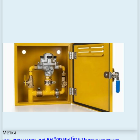
Метки
выбрать
выбор
вкусный
вкусное
виды
идеальное
история