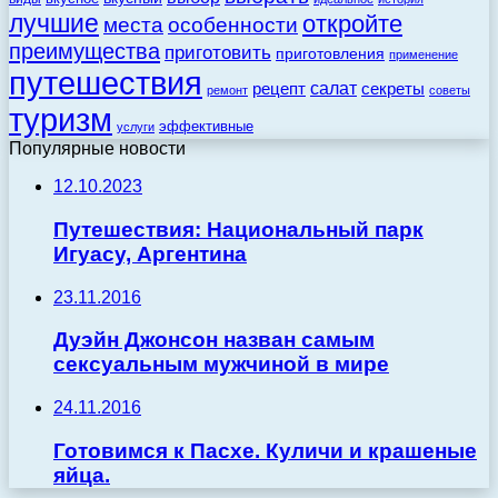
лучшие
откройте
места
особенности
преимущества
приготовить
приготовления
применение
путешествия
салат
рецепт
секреты
ремонт
советы
туризм
эффективные
услуги
Популярные новости
12.10.2023
Путешествия: Национальный парк
Игуасу, Аргентина
23.11.2016
Дуэйн Джонсон назван самым
сексуальным мужчиной в мире
24.11.2016
Готовимся к Пасхе. Куличи и крашеные
яйца.