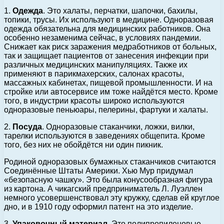
1.
Одежда
. Это халаты, перчатки, шапочки, бахилы,
топики, трусы. Их используют в медицине. Одноразовая
одежда обязательна для медицинских работников. Она
особенно незаменима сейчас, в условиях пандемии.
Снижает как риск заражения медработников от больных,
так и защищает пациентов от занесения инфекции при
различных медицинских манипуляциях. Также их
применяют в парикмахерских, салонах красоты,
массажных кабинетах, пищевой промышленности. И на
стройке или автосервисе им тоже найдётся место. Кроме
того, в индустрии красоты широко используются
одноразовые пеньюары, пелерины, фартуки и халаты.
2.
Посуда
. Одноразовые стаканчики, ложки, вилки,
тарелки используются в заведениях общепита. Кроме
того, без них не обойдётся ни один пикник.
Родиной одноразовых бумажных стаканчиков считаются
Соединённые Штаты Америки. Хью Мур придумал
«безопасную чашку». Это была конусообразная фигура
из картона. А чикагский предприниматель Л. Луэллен
немного усовершенствовал эту кружку, сделав ей круглое
дно, и в 1910 году оформил патент на это изделие.
3.
Упаковочный материал
. Это полипропиленовые