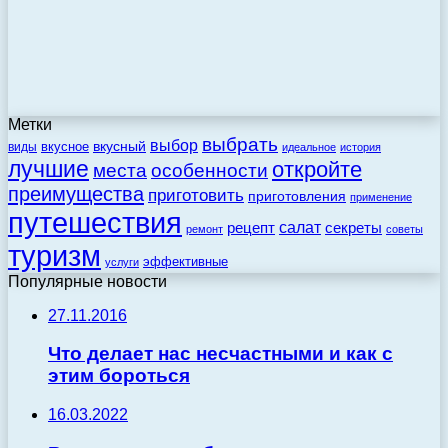
Метки
выбрать
выбор
вкусный
вкусное
виды
идеальное
история
лучшие
откройте
места
особенности
преимущества
приготовить
приготовления
применение
путешествия
салат
рецепт
секреты
ремонт
советы
туризм
эффективные
услуги
Популярные новости
27.11.2016
Что делает нас несчастными и как с
этим бороться
16.03.2022