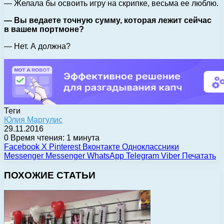
— Желала бы освоить игру на скрипке, весьма ее люблю.
— Вы ведаете точную сумму, которая лежит сейчас
в вашем портмоне?
— Нет. А должна?
Теги
Юлия Маргулис
29.11.2016
0
Время чтения: 1 минута
Facebook
X
Pinterest
Вконтакте
Одноклассники
Messenger
Messenger
WhatsApp
Telegram
Viber
Печатать
ПОХОЖИЕ СТАТЬИ