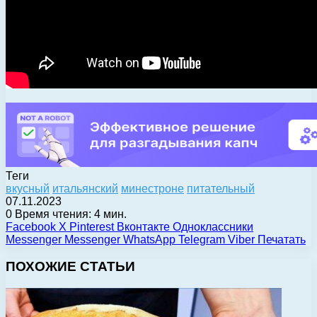
Теги
вкусный
итальянский
минестроне
питательный
07.11.2023
0
Время чтения: 4 мин.
Facebook
X
Pinterest
Вконтакте
Одноклассники
Messenger
Messenger
WhatsApp
Telegram
Viber
Печатать
ПОХОЖИЕ СТАТЬИ