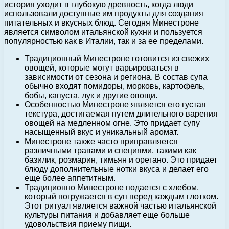
история уходит в глубокую древность, когда люди
использовали доступные им продукты для создания
питательных и вкусных блюд. Сегодня Минестроне
является символом итальянской кухни и пользуется
популярностью как в Италии, так и за ее пределами.
Традиционный Минестроне готовится из свежих
овощей, которые могут варьироваться в
зависимости от сезона и региона. В состав супа
обычно входят помидоры, морковь, картофель,
бобы, капуста, лук и другие овощи.
Особенностью Минестроне является его густая
текстура, достигаемая путем длительного варения
овощей на медленном огне. Это придает супу
насыщенный вкус и уникальный аромат.
Минестроне также часто приправляется
различными травами и специями, такими как
базилик, розмарин, тимьян и орегано. Это придает
блюду дополнительные нотки вкуса и делает его
еще более аппетитным.
Традиционно Минестроне подается с хлебом,
который погружается в суп перед каждым глотком.
Этот ритуал является важной частью итальянской
культуры питания и добавляет еще больше
удовольствия приему пищи.