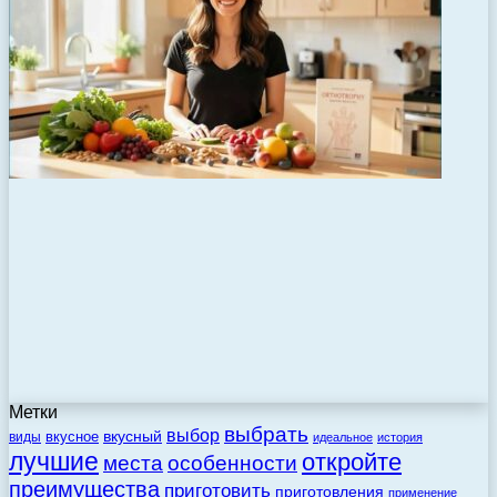
Метки
выбрать
выбор
вкусный
вкусное
виды
идеальное
история
лучшие
откройте
места
особенности
преимущества
приготовить
приготовления
применение