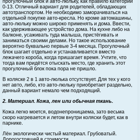
прогулочный блок и авто-люльку, как правило категории
0-13. Отличный вариант для родителей, обладающих
автотранспортом. Не необходимо заморачиваться на
отдельной покупке авто-кресла. Но кроме автомашины,
авто-люльку можно широко применять и дома. Ввести,
как удерживающее устройство дома. На кухне либо на
балконе, усаживать туда малыша, пристёгивать и
заниматься своими делами. Но такое использование
вероятно буквально первые 3-4 месяца. Прогулочный
блок шагает отдельно и устанавливается вместо
лежачего короба, когда пришагает время. Учтите, что
тогда вам придётся отыскать место, где хранить этот
прогулочный блок пока пора не пришло.
В коляске 2 в 1 авто-люлька отсутствует. Для тех у кого
нет авто, либо, кто авто-люльку приобретает раздельно,
данный вариант немало чем подходящий.
2. Материал. Кожа, лен или обычная ткань.
Кожа легко моется, водонепроницаема, зато весьма
скоро нагревается и летом внутри коляски будет, как в
парнике.
Лён экологически чистый материал. Грубоватый.
Дорогостоящей в стоимости.