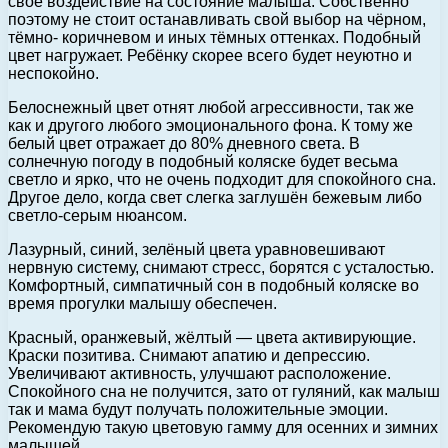
своё воздействие на состояние малыша. Собственно
поэтому не стоит останавливать свой выбор на чёрном,
тёмно- коричневом и иных тёмных оттенках. Подобный
цвет нагружает. Ребёнку скорее всего будет неуютно и
неспокойно.
Белоснежный цвет отнят любой агрессивности, так же
как и другого любого эмоционального фона. К тому же
белый цвет отражает до 80% дневного света. В
солнечную погоду в подобный коляске будет весьма
светло и ярко, что не очень подходит для спокойного сна.
Другое дело, когда свет слегка заглушён бежевым либо
светло-серым нюансом.
Лазурный, синий, зелёный цвета уравновешивают
нервную систему, снимают стресс, борятся с усталостью.
Комфортный, симпатичный сон в подобный коляске во
время прогулки малышу обеспечен.
Красный, оранжевый, жёлтый — цвета активирующие.
Краски позитива. Снимают апатию и депрессию.
Увеличивают активность, улучшают расположение.
Спокойного сна не получится, зато от гуляний, как малыш
так и мама будут получать положительные эмоции.
Рекомендую такую цветовую гамму для осенних и зимних
малышей.