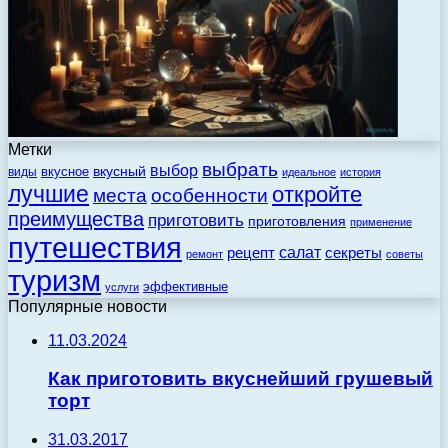
Метки
выбрать
выбор
вкусный
вкусное
виды
идеальное
история
лучшие
откройте
места
особенности
преимущества
приготовить
приготовления
применение
путешествия
салат
рецепт
секреты
ремонт
советы
туризм
эффективные
услуги
Популярные новости
11.03.2024
Как приготовить вкуснейший грушевый
торт
31.03.2017