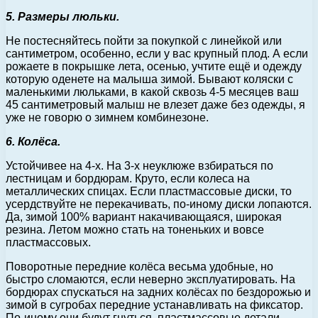
5. Размеры люльки.
Не постесняйтесь пойти за покупкой с линейкой или
сантиметром, особенно, если у вас крупный плод. А если
рожаете в покрышке лета, осенью, учтите ещё и одежду
которую оденете на малыша зимой. Бывают коляски с
маленькими люльками, в какой сквозь 4-5 месяцев ваш
45 сантиметровый малыш не влезет даже без одежды, я
уже не говорю о зимнем комбинезоне.
6. Колёса.
Устойчивее на 4-х. На 3-х неуклюже взбираться по
лестницам и бордюрам. Круто, если колеса на
металлических спицах. Если пластмассовые диски, то
усердствуйте не перекачивать, по-иному диски лопаются.
Да, зимой 100% вариант накачивающаяся, широкая
резина. Летом можно стать на тоненьких и вовсе
пластмассовых.
Поворотные передние колёса весьма удобные, но
быстро сломаются, если неверно эксплуатировать. На
бордюрах спускаться на задних колёсах по бездорожью и
зимой в сугробах передние устанавливать на фиксатор.
По-иному они будут гнуться, пластмассовые детали