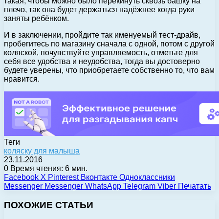
такая, чтобы можно было перекинуть сквозь башку на
плечо, так она будет держаться надёжнее когда руки
заняты ребёнком.
И в заключении, пройдите так именуемый тест-драйв,
пробегитесь по магазину сначала с одной, потом с другой
коляской, почувствуйте управляемость, отметьте для
себя все удобства и неудобства, тогда вы достоверно
будете уверены, что приобретаете собственно то, что вам
нравится.
Теги
коляску для малыша
23.11.2016
0
Время чтения: 6 мин.
Facebook
X
Pinterest
Вконтакте
Одноклассники
Messenger
Messenger
WhatsApp
Telegram
Viber
Печатать
ПОХОЖИЕ СТАТЬИ