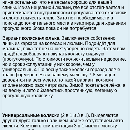
ниже остальных, что не весьма хорошо для вашей
спины. Из-за нецельной люльки, где всё отстёгивается и
пристёгивается внутри коляски прогуливаются сквозняки
и сложно вычесть тепло. Зато нет необходимости в
поиске дополнительного места в квартире, для хранения
прогулочного блока пока он не потребуется.
Вариант
коляска-люлька.
Заключается собственно
лишь из каркаса на колёсах и люльки. Подойдёт для
малыша, пока тот не начнёт уверенно сидеть. Затем вам
придётся добавочно покупать коляску сидячую
(прогулочную). По стоимости коляски люльки не дорогие,
но и срок эксплуатации у них короче, чем у
универсальных. По весну такие коляски гораздо легче
трансформеров. Если вашему малышу 7-8 месяцев
доводится на весну-лето, то такой вариант коляски
вполне можно рассматривать. Зимой покататься лёжа, а
на весну и лето обзавестись простенькую, лёгенькую
прогулочную колясочку.
Универсальные коляски
(2 в 1 и 3 в 1). Выделяются
друг от друга только наличием или же отсутствием авто-
люльки. Коляски в комплектации 3 в 1 имеют: люльку,