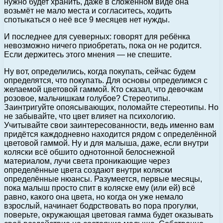
нужно будет хранить, даже в сложенном виде она
возьмёт не мало места и согласитесь, ходить
спотыкаться о неё все 9 месяцев нет нужды.
И последнее для суеверных: говорят для ребёнка
невозможно ничего приобретать, пока он не родится.
Если держитесь этого мнения — не спешите.
Ну вот, определились, когда покупать, сейчас будем
определятся, что покупать. Для основы определимся с
желаемой цветовой гаммой. Кто сказал, что девочкам
розовое, мальчишкам голубое? Стереотипы.
Заинтригуйте опоясывающих, поломайте стереотипы. Но
не забывайте, что цвет влияет на психологию.
Учитывайте свои заинтересованности, ведь именно вам
придётся каждодневно находится рядом с определённой
цветовой гаммой. Ну и для малыша, даже, если внутри
коляски всё обшито однотонной белоснежной
материалом, лучи света проникающие через
определённые цвета создают внутри коляски
определённые нюансы. Разумеется, первые месяцы,
пока малыш просто спит в коляске ему (или ей) всё
равно, какого она цвета, но когда он уже немало
взрослый, начинает бодрствовать во пора прогулки,
поверьте, окружающая цветовая гамма будет оказывать