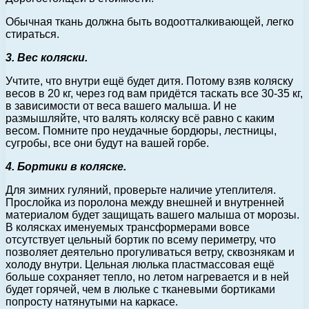
Обычная ткань должна быть водоотталкивающей, легко
стираться.
3. Вес коляски.
Учтите, что внутри ещё будет дитя. Потому взяв коляску
весов в 20 кг, через год вам придётся таскать все 30-35 кг,
в зависимости от веса вашего малыша. И не
размышляйте, что валять коляску всё равно с каким
весом. Помните про неудачные бордюры, лестницы,
сугробы, все они будут на вашей горбе.
4. Бортики в коляске.
Для зимних гуляний, проверьте наличие утеплителя.
Прослойка из поролона между внешней и внутренней
материалом будет защищать вашего малыша от морозы.
В колясках именуемых трансформерами вовсе
отсутствует цельный бортик по всему периметру, что
позволяет деятельно прогуливаться ветру, сквознякам и
холоду внутри. Цельная люлька пластмассовая ещё
больше сохраняет тепло, но летом нагревается и в ней
будет горячей, чем в люльке с тканевыми бортиками
попросту натянутыми на каркасе.