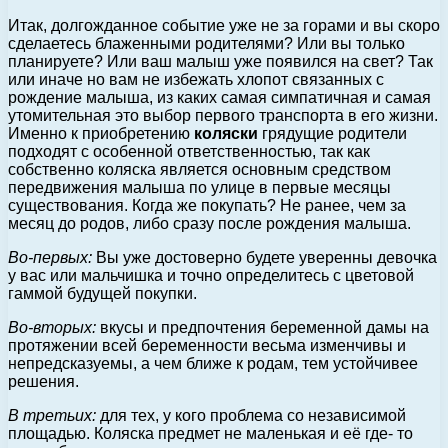
Итак, долгожданное событие уже не за горами и вы скоро
сделаетесь блаженными родителями? Или вы только
планируете? Или ваш малыш уже появился на свет? Так
или иначе но вам не избежать хлопот связанных с
рождение малыша, из каких самая симпатичная и самая
утомительная это выбор первого транспорта в его жизни.
Именно к приобретению
коляски
грядущие родители
подходят с особенной ответственностью, так как
собственно коляска является основным средством
передвижения малыша по улице в первые месяцы
существования. Когда же покупать? Не ранее, чем за
месяц до родов, либо сразу после рождения малыша.
Во-первых:
Вы уже достоверно будете уверенны девочка
у вас или мальчишка и точно определитесь с цветовой
гаммой будущей покупки.
Во-вторых:
вкусы и предпочтения беременной дамы на
протяжении всей беременности весьма изменчивы и
непредсказуемы, а чем ближе к родам, тем устойчивее
решения.
В третьих:
для тех, у кого проблема со независимой
площадью. Коляска предмет не маленькая и её где- то