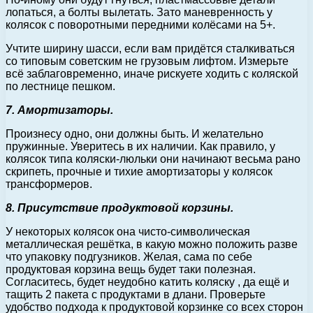
лопаться, а болты вылетать. Зато маневренность у
колясок с поворотными передними колёсами на 5+.
Учтите ширину шасси, если вам придётся сталкиваться
со типовым советским не грузовым лифтом. Измерьте
всё заблаговременно, иначе рискуете ходить с коляской
по лестнице пешком.
7. Амортизаторы.
Произнесу одно, они должны быть. И желательно
пружинные. Уверитесь в их наличии. Как правило, у
колясок типа коляски-люльки они начинают весьма рано
скрипеть, прочные и тихие амортизаторы у колясок
трансформеров.
8. Присутствие продуктовой корзины.
У некоторых колясок она чисто-символическая
металлическая решётка, в какую можно положить разве
что упаковку подгузников. Желая, сама по себе
продуктовая корзина вещь будет таки полезная.
Согласитесь, будет неудобно катить коляску , да ещё и
тащить 2 пакета с продуктами в длани. Проверьте
удобство подхода к продуктовой корзинке со всех сторон