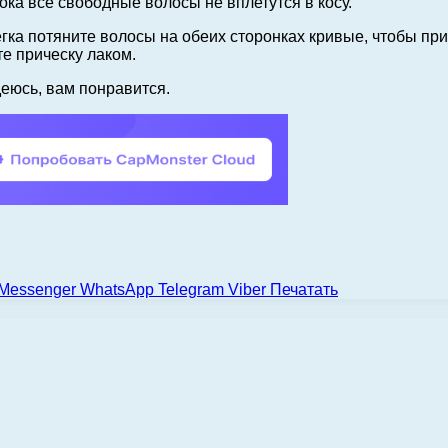
пока все свободные волосы не вплетутся в косу.
егка потяните волосы на обеих сторонках кривые, чтобы пр
е прическу лаком.
деюсь, вам понравится.
Messenger
WhatsApp
Telegram
Viber
Печатать