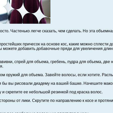
сто. Частенько легче сказать, чем сделать. Но эта объемн
простейших причесок на основе кос, какие можно сплести д
 вы можете добавить добавочные пряди для увеличения длин
завивки, спрей для объема, гребень, пудра для объема, две
я.
лом оружий для объема. Завейте волосы, если хотите. Расп
сли бы вы рисовали диадему на вашей башке. Начешите мако
у и скрепите ее небольшой резинкой под краска волос.
 стороны от лики. Скрутите по направлению к косе и протя