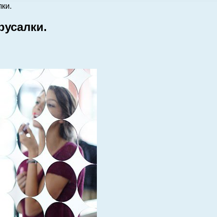
ки.
русалки.