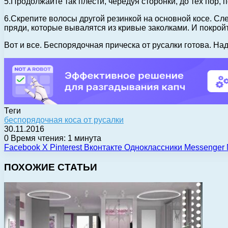
5.Продолжайте так плести, чередуя сторонки, до тех пор, 
6.Скрепите волосы другой резинкой на основной косе. Сл
пряди, которые вывалятся из кривые заколками. И покройт
Вот и все. Беспорядочная прическа от русалки готова. На
Теги
беспорядочная коса от русалки
30.11.2016
0
Время чтения: 1 минута
Facebook
X
Pinterest
Вконтакте
Одноклассники
Messenger
ПОХОЖИЕ СТАТЬИ