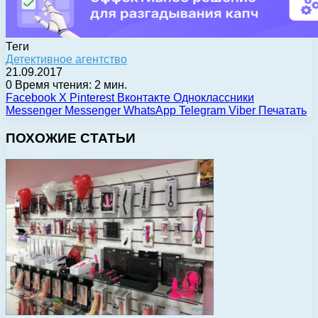
Теги
Детективное агентство
21.09.2017
0
Время чтения: 2 мин.
Facebook
X
Pinterest
Вконтакте
Одноклассники
Messenger
Messenger
WhatsApp
Telegram
Viber
Печатать
ПОХОЖИЕ СТАТЬИ