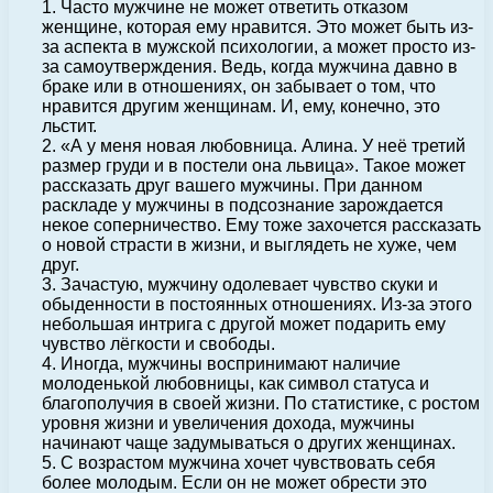
1. Часто мужчине не может ответить отказом
женщине, которая ему нравится. Это может быть из-
за аспекта в мужской психологии, а может просто из-
за самоутверждения. Ведь, когда мужчина давно в
браке или в отношениях, он забывает о том, что
нравится другим женщинам. И, ему, конечно, это
льстит.
2. «А у меня новая любовница. Алина. У неё третий
размер груди и в постели она львица». Такое может
рассказать друг вашего мужчины. При данном
раскладе у мужчины в подсознание зарождается
некое соперничество. Ему тоже захочется рассказать
о новой страсти в жизни, и выглядеть не хуже, чем
друг.
3. Зачастую, мужчину одолевает чувство скуки и
обыденности в постоянных отношениях. Из-за этого
небольшая интрига с другой может подарить ему
чувство лёгкости и свободы.
4. Иногда, мужчины воспринимают наличие
молоденькой любовницы, как символ статуса и
благополучия в своей жизни. По статистике, с ростом
уровня жизни и увеличения дохода, мужчины
начинают чаще задумываться о других женщинах.
5. С возрастом мужчина хочет чувствовать себя
более молодым. Если он не может обрести это