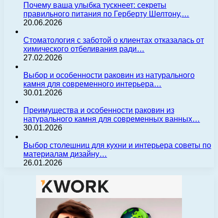
Почему ваша улыбка тускнеет: секреты
правильного питания по Герберту Шелтону,…
20.06.2026
Стоматология с заботой о клиентах отказалась от
химического отбеливания ради…
27.02.2026
Выбор и особенности раковин из натурального
камня для современного интерьера…
30.01.2026
Преимущества и особенности раковин из
натурального камня для современных ванных…
30.01.2026
Выбор столешниц для кухни и интерьера советы по
материалам дизайну…
26.01.2026