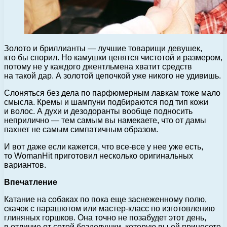
Золото и бриллианты — лучшие товарищи девушек,
кто бы спорил. Но камушки ценятся чистотой и размером,
потому не у каждого джентльмена хватит средств
на такой дар. А золотой цепочкой уже никого не удивишь.
Слоняться без дела по парфюмерным лавкам тоже мало
смысла. Кремы и шампуни подбираются под тип кожи
и волос. А духи и дезодоранты вообще подносить
неприлично — тем самым вы намекаете, что от дамы
пахнет не самым симпатичным образом.
И вот даже если кажется, что все-все у нее уже есть,
то WomanHit приготовил несколько оригинальных
вариантов.
Впечатление
Катание на собаках по пока еще заснеженному полю,
скачок с парашютом или мастер-класс по изготовлению
глиняных горшков. Она точно не позабудет этот день,
в отличие от сотой безделушки, которую вы ей принесете.