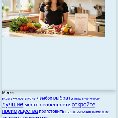
Метки
выбрать
выбор
вкусный
вкусное
виды
идеальное
история
лучшие
откройте
места
особенности
преимущества
приготовить
приготовления
применение