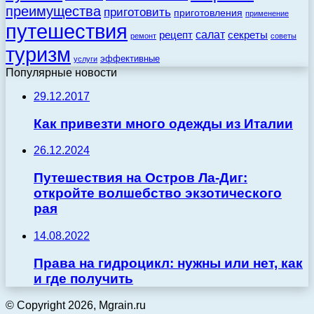
преимущества
приготовить
приготовления
применение
путешествия
салат
рецепт
секреты
ремонт
советы
туризм
эффективные
услуги
Популярные новости
29.12.2017
Как привезти много одежды из Италии
26.12.2024
Путешествия на Остров Ла-Диг:
откройте волшебство экзотического
рая
14.08.2022
Права на гидроцикл: нужны или нет, как
и где получить
© Copyright 2026, Mgrain.ru