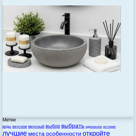
Метки
выбрать
выбор
вкусный
вкусное
виды
идеальное
история
лучшие
откройте
места
особенности