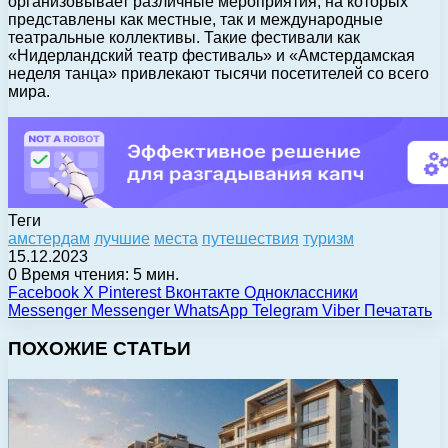
организовывает различные мероприятия, на которых
представлены как местные, так и международные
театральные коллективы. Такие фестивали как
«Нидерландский театр фестиваль» и «Амстердамская
неделя танца» привлекают тысячи посетителей со всего
мира.
Теги
амстердам
лучшие
места
путешествия
туризм
15.12.2023
0
Время чтения: 5 мин.
Facebook
X
Pinterest
Вконтакте
Одноклассники
Messenger
Messenger
WhatsApp
Telegram
Viber
Печатать
ПОХОЖИЕ СТАТЬИ