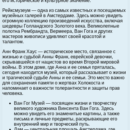
его историческое и культурное значение.
Рейксмузеум — одна из самых известных и посещаемых
музейных галерей в Амстердаме. Здесь можно увидеть
огромную коллекцию произведений искусства, включая
шедевры Голландского Золотого века. Великолепные
полотна Рембрандта, Вермеера, Ван Гога и других
мастеров живописи удивляют своей красотой и
талантом.
Анн Франк Хаус — историческое место, связанное с
жизнью и судьбой Анны Франк, еврейской девочки,
скрывавшейся от нацистов во время Второй мировой
войны. В этом доме, где Анна и ее семья пряталась,
сегодня находится музей, который рассказывает о жизни
и трагической судьбе Анны и ее семьи. Это место важно
для сохранения памяти о жертвах Холокоста и
напоминает о важности толерантности и защиты прав
человека.
Ван Гог Музей — посвящен жизни и творчеству
великого художника Винсента Ван Гога. Здесь
можно увидеть его знаменитые картины, а также
письма и личные предметы, раскрывающие его
внутренний мир и творческий путь.
Дам — центральная площадь Амстердама, где