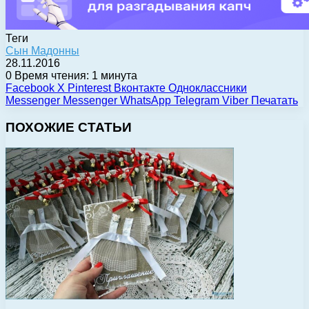
Теги
Сын Мадонны
28.11.2016
0
Время чтения: 1 минута
Facebook
X
Pinterest
Вконтакте
Одноклассники
Messenger
Messenger
WhatsApp
Telegram
Viber
Печатать
ПОХОЖИЕ СТАТЬИ