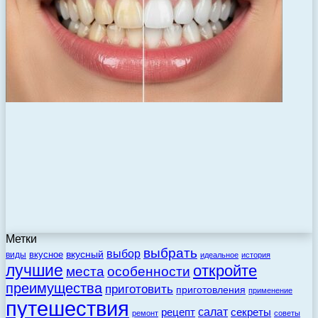
Метки
выбрать
выбор
вкусный
вкусное
виды
идеальное
история
лучшие
откройте
места
особенности
преимущества
приготовить
приготовления
применение
путешествия
салат
рецепт
секреты
ремонт
советы