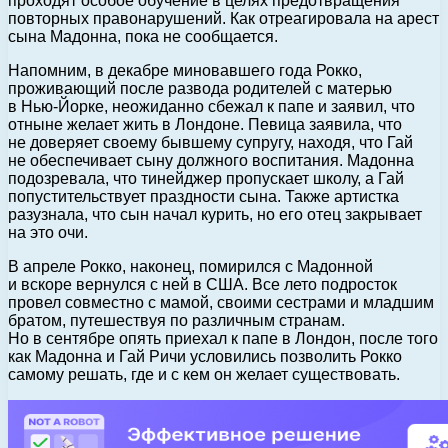
проходят особое обучение в целях предотвращения
повторных правонарушений. Как отреагировала на арест
сына Мадонна, пока не сообщается.
Напомним, в декабре миновавшего года Рокко,
проживающий после развода родителей с матерью
в Нью-Йорке, неожиданно сбежал к папе и заявил, что
отныне желает жить в Лондоне. Певица заявила, что
не доверяет своему бывшему супругу, находя, что Гай
не обеспечивает сыну должного воспитания. Мадонна
подозревала, что тинейджер пропускает школу, а Гай
попустительствует праздности сына. Также артистка
разузнала, что сын начал курить, но его отец закрывает
на это очи.
В апреле Рокко, наконец, помирился с Мадонной
и вскоре вернулся с ней в США. Все лето подросток
провел совместно с мамой, своими сестрами и младшим
братом, путешествуя по различным странам.
Но в сентябре опять приехал к папе в Лондон, после того
как Мадонна и Гай Ричи условились позволить Рокко
самому решать, где и с кем он желает существовать.