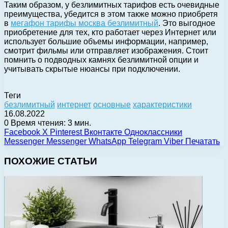
Таким образом, у безлимитных тарифов есть очевидные
преимущества, убедится в этом также можно приобретя
в
мегафон тарифы москва безлимитный
. Это выгодное
приобретение для тех, кто работает через Интернет или
использует большие объемы информации, например,
смотрит фильмы или отправляет изображения. Стоит
помнить о подводных камнях безлимитной опции и
учитывать скрытые нюансы при подключении.
Теги
безлимитный
интернет
основные
характеристики
16.08.2022
0
Время чтения: 3 мин.
Facebook
X
Pinterest
Вконтакте
Одноклассники
Messenger
Messenger
WhatsApp
Telegram
Viber
Печатать
ПОХОЖИЕ СТАТЬИ