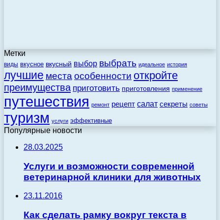
Метки
выбрать
выбор
вкусный
вкусное
виды
идеальное
история
лучшие
откройте
места
особенности
преимущества
приготовить
приготовления
применение
путешествия
салат
рецепт
секреты
ремонт
советы
туризм
эффективные
услуги
Популярные новости
28.03.2025
Услуги и возможности современной
ветеринарной клиники для животных
23.11.2016
Как сделать рамку вокруг текста в