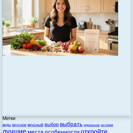
Метки
выбрать
выбор
вкусный
вкусное
виды
идеальное
история
лучшие
откройте
места
особенности