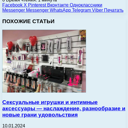
Facebook
X
Pinterest
Вконтакте
Одноклассники
Messenger
Messenger
WhatsApp
Telegram
Viber
Печатать
ПОХОЖИЕ СТАТЬИ
Сексуальные игрушки и интимные
аксессуары — наслаждение, разнообразие и
новые грани удовольствия
10.01.2024