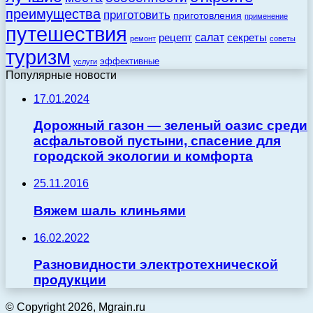
преимущества
приготовить
приготовления
применение
путешествия
салат
рецепт
секреты
ремонт
советы
туризм
эффективные
услуги
Популярные новости
17.01.2024
Дорожный газон — зеленый оазис среди
асфальтовой пустыни, спасение для
городской экологии и комфорта
25.11.2016
Вяжем шаль клиньями
16.02.2022
Разновидности электротехнической
продукции
© Copyright 2026, Mgrain.ru