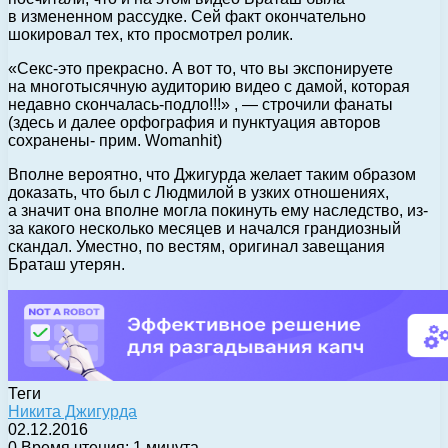
в измененном рассудке. Сей факт окончательно
шокировал тех, кто просмотрел ролик.
«Секс-это прекрасно. А вот то, что вы экспонируете
на многотысячную аудиторию видео с дамой, которая
недавно скончалась-подло!!!» , — строчили фанаты
(здесь и далее орфография и пунктуация авторов
сохранены- прим. Womanhit)
Вполне вероятно, что Джигурда желает таким образом
доказать, что был с Людмилой в узких отношениях,
а значит она вполне могла покинуть ему наследство, из-
за какого несколько месяцев и начался грандиозный
скандал. Уместно, по вестям, оригинал завещания
Браташ утерян.
Теги
Никита Джигурда
02.12.2016
0
Время чтения: 1 минута