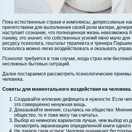
Пока естественные страхи и комплексы, депрессивные на
препятствием для выполнения своей роли матери, дочери,
наступает сознание, что полноценная жизнь невозможна б
панику, это значит, что собственных усилий явно мало дл
ресурсу психолога, гештальт терапевта и тренера Парши
психолога можно легко воздействовать и оказывать управ
Психолог требуется в том случае, когда страх или беспо
несложных бытовых ситуаций.
Далее постараемся рассмотреть психологические приемы 
человека.
Советы для моментального воздействия на человека.
Создавайте иллюзию дефицита и нужности: Если челов
это совершенно ненужная вещь.
Доказывайте мнение, ссылаясь на общество: Мнение
общество, то я тоже могу так считать».
Выбор из немногих вариантов лучше, чем выбор из д
посмотреть экранизацию определенной книги одного и
Не дарите свои услуги: Человек оценивает бесплатну