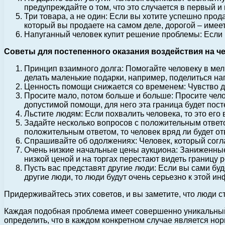
предупреждайте о том, что это случается в первый и 
Три товара, а не один: Если вы хотите успешно прод
который вы продаете на самом деле, дорогой – имее
Напуганный человек купит решение проблемы: Если 
Советы для постепенного оказания воздействия на че
Принцип взаимного долга: Помогайте человеку в мелк
делать маленькие подарки, например, поделиться на
Ценность помощи снижается со временем: Чувство дол
Просите мало, потом больше и больше: Просите чело
допустимой помощи, для него эта граница будет пос
Льстите людям: Если похвалить человека, то это его
Задайте несколько вопросов с положительным ответо
положительным ответом, то человек вряд ли будет о
Спрашивайте об одолжениях: Человек, который согл
Очень низкие начальные цены аукциона: Заниженные 
низкой ценой и на торгах перестают видеть границу 
Пусть вас представят другие люди: Если вы сами буде
другие люди, то люди будут очень серьезно к этой и
Придерживайтесь этих советов, и вы заметите, что люди с
Каждая подобная проблема имеет совершенно уникальный х
определить, что в каждом конкретном случае является но