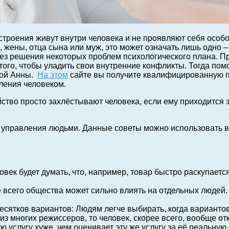
строения живут внутри человека и не проявляют себя особ
 жены, отца сына или муж, это может означать лишь одно –
ез решения некоторых проблем психологического плана. Пр
я того, чтобы уладить свои внутренние конфликты. Тогда по
ной Анны.
На этом
сайте вы получите квалифицированную по
ления человеком.
койство просто захлёстывают человека, если ему приходитс
управления людьми. Данные советы можно использовать в 
ек будет думать, что, например, товар быстро раскупается,
 всего общества может сильно влиять на отдельных людей.
есятков вариантов: Людям легче выбирать, когда варианто
з многих режиссеров, то человек, скорее всего, вообще от
ю услугу хуже, чем оценивает эту же услугу за её реальную