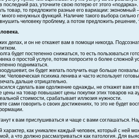
в последний раз, уточните свою потерю от этого «подарка».
ать товар, то предложите разные его вариации: экономный 
т много ненужных функций. Наличие такого выбора сильно 
внушить человеку проблему, а потом предложить решение, 
ловека.
их делах, и он не откажет вам в помощи никогда. Подсознат
питком.
га будет постепенно снижаться, то есть пользоваться гото
века о простой услуге, потом попросите о более сложной у
тепенно подниматься.
 воодушевит, он будет желать получить еще больше похвалы
м: Человеческая психика ленива и часто использует готовы
твечать дальше отрицательно.
асился сделать вам одолжение однажды, не откажет вам в
цены на товар повышают цены покупки этих товаров на аук
реальной стоимости, срабатывает иллюзия нужности.
те сами говорить о своих достижениях, то это не будет вос
нформации.
танут к вам прислушиваться и чаще с вами соглашаться. Над
арактер, как уникален каждый человек, который с ней мож
рмой, а что должно рассматриваться как патология. Для в