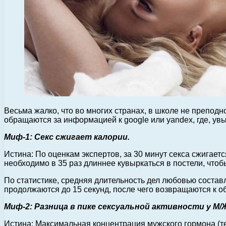
Весьма жалко, что во многих странах, в школе не препо
обращаются за информацией к google или yandex, где, ув
Миф-1: Секс сжигает калории.
Истина: По оценкам экспертов, за 30 минут секса сжигается
необходимо в 35 раз длиннее кувыркаться в постели, чтоб
По статистике, средняя длительность дел любовью состав
продолжаются до 15 секунд, после чего возвращаются к о
Миф-2: Разница в пике сексуальной активности у М/Ж
Истина: Максимальная концентрация мужского гормона (тес