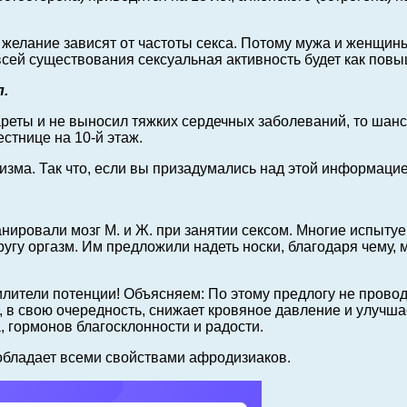
 желание зависят от частоты секса. Потому мужа и женщи
сей существования сексуальная активность будет как повыш
.
ареты и не выносил тяжких сердечных заболеваний, то шанс
стнице на 10-й этаж.
зма. Так что, если вы призадумались над этой информацией
нировали мозг М. и Ж. при занятии сексом. Многие испытуем
угу оргазм. Им предложили надеть носки, благодаря чему, м
лители потенции! Объясняем: По этому предлогу не проводи
 в свою очередность, снижает кровяное давление и улучшае
 гормонов благосклонности и радости.
а обладает всеми свойствами афродизиаков.