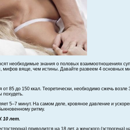
дносят необходимые знания о половых взаимоотношениях с
ы, мифов вяще, чем истины.
Давайте развеем 4 основных ми
 от 85 до 150 ккал. Теоретически, необходимо сжечь возле 3
ы похудеть.
ляет 5–7 минут. На самом деле, кровяное давление и ускор
быкновенному ритму.
 10 лет.
тостерона) приводится на 18 лет, а женского (эстрогена) 