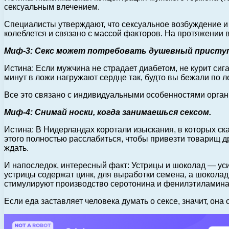
сексуальным влечением.
Специалисты утверждают, что сексуальное возбуждение и
колеблется и связано с массой факторов. На протяжении в
Миф-3: Секс может потребовать душевный приступ
Истина: Если мужчина не страдает диабетом, не курит сиг
минут в ложи нагружают сердце так, будто вы бежали по ле
Все это связано с индивидуальными особенностями органи
Миф-4: Снимай носки, когда занимаешься сексом.
Истина: В Нидерландах коротали изыскания, в которых ска
этого полностью расслабиться, чтобы привезти товарищ др
ждать.
И напоследок, интересный факт: Устрицы и шоколад — уси
устрицы содержат цинк, для выработки семена, а шоколад,
стимулируют производство серотонина и фенилэтиламина,
Если еда заставляет человека думать о сексе, значит, он