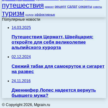
путешествия
салат
рецепт
секреты
ремонт
советы
туризм
эффективные
услуги
Популярные новости
14.03.2025
Путешествия Церматт, Швейцария:
откройте для себя великолепие
альпийского курорта
02.12.2024
Свежий табак для самокруток и сигарет
на развес
24.11.2016
Дженнифер Лопес надеется вернуть
бывшего мужа?
© Copyright 2026, Mgrain.ru