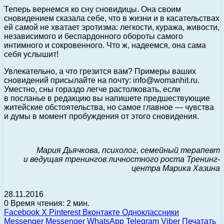
Теперь вернемся ко сну сновидицы. Она своим
сновидением сказала себе, что в жизни и в касательствах
ей самой не хватает эротизма: легкости, куража, живости,
независимого и беспардонного обороты самого
интимного и сокровенного. Что ж, надеемся, она сама
себя услышит!
Увлекательно, а что грезится вам? Примеры ваших
сновидений присылайте на почту: info@womanhit.ru.
Уместно, сны гораздо легче растолковать, если
в посланье в редакцию вы напишете предшествующие
житейские обстоятельства, но самое главное — чувства
и думы в момент пробуждения от этого сновидения.
Мария Дьячкова, психолог, семейный терапевт
и ведущая тренингов личностного роста Тренинг-
центра Марика Хазина
28.11.2016
0
Время чтения: 2 мин.
Facebook
X
Pinterest
Вконтакте
Одноклассники
Messenger
Messenger
WhatsApp
Telegram
Viber
Печатать