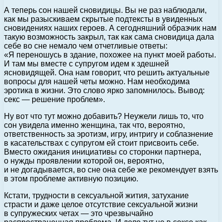
А теперь сон нашей сновидицы. Вы не раз наблюдали,
как мы разыскиваем скрытые подтексты в увиденных
сновидениях наших героев. А сегодняшний образчик нам
такую возможность закрыл, так как сама сновидица дала
себе во сне немало чем отчетливые ответы:
«Я переношусь в здание, похожее на пункт моей работы.
И там мы вместе с супругом идем к здешней
ясновидящей. Она нам говорит, что решить актуальные
вопросы для нашей четы можно. Нам необходима
эротика в жизни. Это слово ярко запомнилось. Вывод:
секс — решение проблем».
Ну вот что тут можно добавить? Неужели лишь то, что
сон увидела именно женщина, так что, вероятно,
ответственность за эротизм, игру, интригу и соблазнение
в касательствах с супругом ей стоит присвоить себе.
Вместо ожидания инициативы со сторонки партнера,
о нужды проявлении которой он, вероятно,
и не догадывается, во сне она себе же рекомендует взять
в этом проблеме активную позицию.
Кстати, трудности в сексуальной жития, затухание
страсти и даже целое отсутствие сексуальной жизни
в супружеских четах — это чрезвычайно