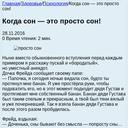
Главная
/
Здоровье
/
Психология
/
Когда сон — это просто
сон!
Когда сон — это просто сон!
28.11.2016
0
Время чтения: 2 мин.
Ныне вместо обыкновенного вступления перед каждым
примером я расскажу пускай и «бородатый»,
но уместный анекдот.
Дочка Фрейда сообщает своему папе:
— Папочка, я сегодня ночью видала сон, будто ты
протянул мне банан. Я уже простёрла руки, чтобы
подхватить его, но в этот момент подходит дядя Густав и
протягивает мне собственный банан. Банан дяди Густава
был таким спелым и прекрасным, а твой был тяни вялый
и уже почерневший. Так я взяла банан дяди Густава и
после этого разом пробудилась.
Фрейд, вздыхая:
— Доченька, сны бывают без смысла — попросту сны…