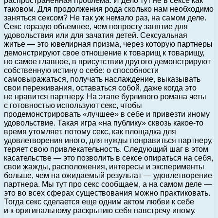
распространенная проблема. И дело тут не в сексе как
таковом. Для продолжения рода сколько нам необходимо
заняться сексом? Не так уж немало раз, на самом деле.
Секс гораздо объемнее, чем попросту занятие для
удовольствия или для зачатия детей. Сексуальная
житье — это ювелирная призма, через которую партнеры
демонстрируют свое отношение к товарищ к товарищу,
но самое главное, в присутствии другого демонстрируют
собственную истину о себе: о способности
самовыражаться, получать наслаждение, выказывать
свои переживания, оставаться собой, даже когда это
не нравится партнеру. На этапе бурливого романа четы
с готовностью используют секс, чтобы
продемонстрировать «лучшее» в себе и привезти иному
удовольствие. Такая игра «на публику» сквозь какое-то
время утомляет, потому секс, как площадка для
удовлетворения иного, для нужды понравиться партнеру,
теряет свою привлекательность. Следующий шаг в этом
касательстве — это позволить в сексе опираться на себя,
свои жажды, расположения, интересы и эксперименты
больше, чем на ожидаемый результат — удовлетворение
партнера. Мы тут про секс сообщаем, а на самом деле —
это во всех сферах существования можно практиковать.
Тогда секс сделается еще одним актом любви к себе
и к оригинальному раскрытию себя навстречу иному.