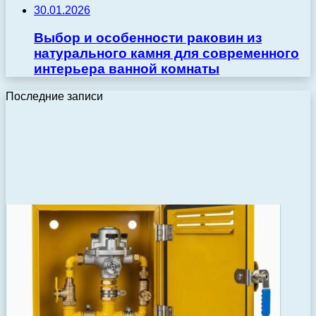
30.01.2026
Выбор и особенности раковин из
натурального камня для современного
интерьера ванной комнаты
Последние записи