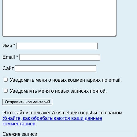
Имя
*
Email
*
Сайт
Уведомить меня о новых комментариях по email.
Уведомлять меня о новых записях почтой.
Этот сайт использует Akismet для борьбы со спамом.
Узнайте, как обрабатываются ваши данные
комментариев
.
Свежие записи