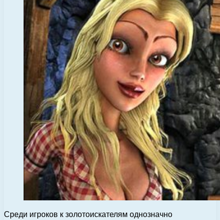
Среди игроков к золотоискателям однозначно