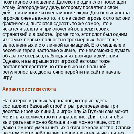
позитивное отношение. Далеко не один слот посвящен
этому благородному делу, которому посвятили свои
действия многие и очень многие люди.
Для большинства
игроков очень важно то, что на своих игровых слотах они,
фактически, пытаются сделать то же самое, что и
искатели золота и приключений во время своих
странствий и в работе. Кроме того, этот слот был одним
из самых первых полностью трехмерных, блестяще
выполненных и с отличной анимацией. Его смешные и
веселые герои настолько живые, что невозможно думать
об азарте всерьез, наблюдая их рожицы и действия.
Однако, и выигрыши этот игровой автомат тоже
поставляет достаточно стабильно и с большой
регулярностью, достаточно перейти на сайт и начать
игру.
Характеристики слота
На пятерке игровых барабанов, которые здесь
составляют базовый строй игры, распределены три
десятка игровых линий, и игрок Клуба Вулкан сам может
менять их количество и направление. Для того, чтобы
выиграть как можно больше и как можно чаще, стоит
даже немного уменьшить их активное количество. Ставки
на этом слоте небольшие, непривлекательные для тех,