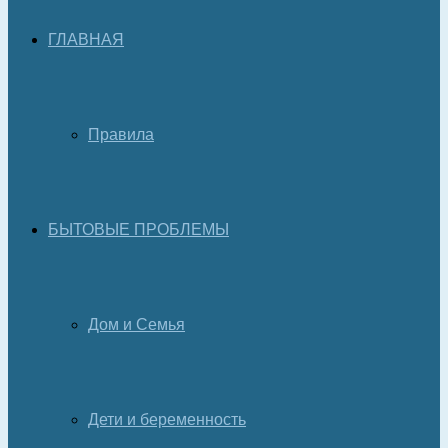
ГЛАВНАЯ
Правила
БЫТОВЫЕ ПРОБЛЕМЫ
Дом и Семья
Дети и беременность