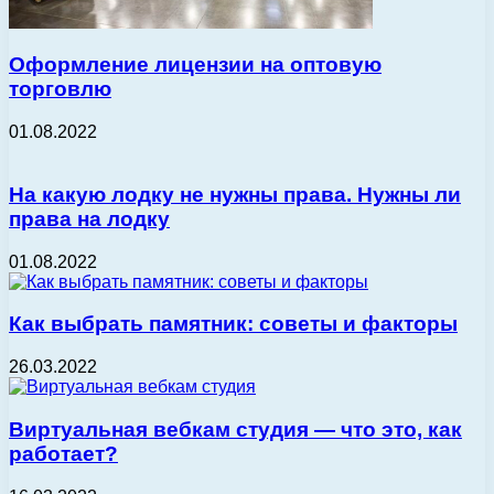
Оформление лицензии на оптовую
торговлю
01.08.2022
На какую лодку не нужны права. Нужны ли
права на лодку
01.08.2022
Как выбрать памятник: советы и факторы
26.03.2022
Виртуальная вебкам студия — что это, как
работает?