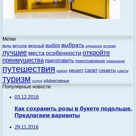
Метки
выбрать
выбор
вкусный
вкусное
виды
идеальное
история
лучшие
откройте
места
особенности
преимущества
приготовить
приготовления
применение
путешествия
салат
рецепт
секреты
ремонт
советы
туризм
эффективные
услуги
Популярные новости
03.12.2016
Как сохранить розы в букете подольше.
Предлагаем варианты
29.11.2016