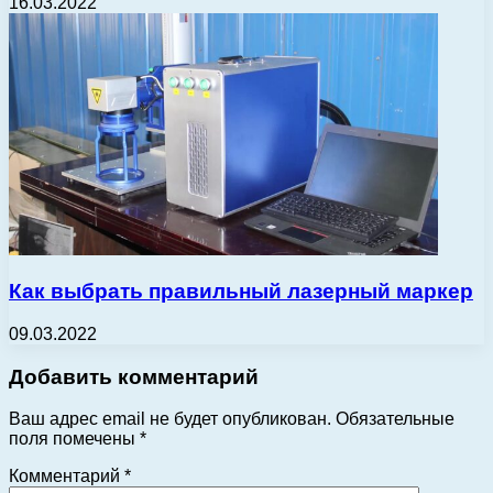
16.03.2022
Как выбрать правильный лазерный маркер
09.03.2022
Добавить комментарий
Ваш адрес email не будет опубликован.
Обязательные
поля помечены
*
Комментарий
*