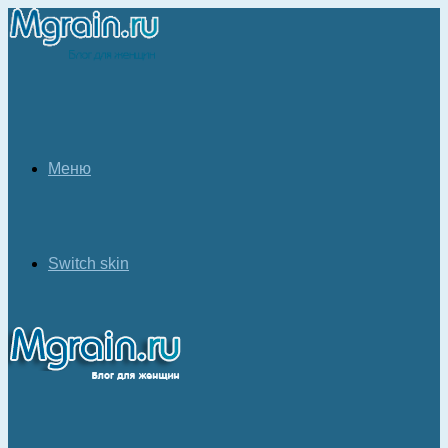
Меню
Switch skin