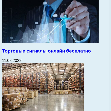
Торговые сигналы онлайн бесплатно
11.08.2022