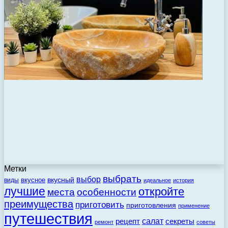
Метки
выбрать
выбор
вкусный
вкусное
виды
идеальное
история
лучшие
откройте
места
особенности
преимущества
приготовить
приготовления
применение
путешествия
салат
рецепт
секреты
ремонт
советы