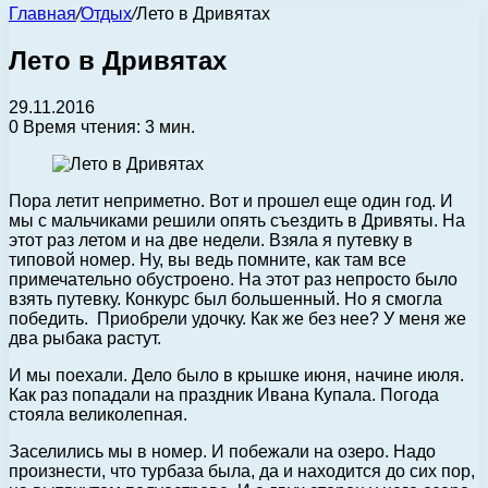
Главная
/
Отдых
/
Лето в Дривятах
Лето в Дривятах
29.11.2016
0
Время чтения: 3 мин.
Пора летит неприметно. Вот и прошел еще один год. И
мы с мальчиками решили опять съездить в Дривяты. На
этот раз летом и на две недели. Взяла я путевку в
типовой номер. Ну, вы ведь помните, как там все
примечательно обустроено. На этот раз непросто было
взять путевку. Конкурс был большенный. Но я смогла
победить. Приобрели удочку. Как же без нее? У меня же
два рыбака растут.
И мы поехали. Дело было в крышке июня, начине июля.
Как раз попадали на праздник Ивана Купала. Погода
стояла великолепная.
Заселились мы в номер. И побежали на озеро. Надо
произнести, что турбаза была, да и находится до сих пор,