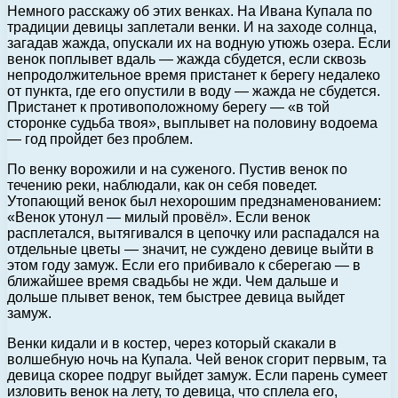
Немного расскажу об этих венках. На Ивана Купала по
традиции девицы заплетали венки. И на заходе солнца,
загадав жажда, опускали их на водную утюжь озера. Если
венок поплывет вдаль — жажда сбудется, если сквозь
непродолжительное время пристанет к берегу недалеко
от пункта, где его опустили в воду — жажда не сбудется.
Пристанет к противоположному берегу — «в той
сторонке судьба твоя», выплывет на половину водоема
— год пройдет без проблем.
По венку ворожили и на суженого. Пустив венок по
течению реки, наблюдали, как он себя поведет.
Утопающий венок был нехорошим предзнаменованием:
«Венок утонул — милый провёл». Если венок
расплетался, вытягивался в цепочку или распадался на
отдельные цветы — значит, не суждено девице выйти в
этом году замуж. Если его прибивало к сберегаю — в
ближайшее время свадьбы не жди. Чем дальше и
дольше плывет венок, тем быстрее девица выйдет
замуж.
Венки кидали и в костер, через который скакали в
волшебную ночь на Купала. Чей венок сгорит первым, та
девица скорее подруг выйдет замуж. Если парень сумеет
изловить венок на лету, то девица, что сплела его,