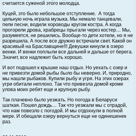
считается суженой этого молодца.
Куцей, это было небольшое отступление. А тогда
цельную ночь играла музыка. Мы немало танцевали,
пели песни, водили хороводы кругом костра. А когда
прогорели дрова, храбрецы прыгали через костер… Мы,
разумеется, не решились. Вообще-то дети хотели, но я не
разрешила. А после все дружно встречали свет. Какой он
красивый на Браславщине!!! Девушки кинули в озеро
венки. И венки поплыли все дальней и дальше от берега.
Значит, все надлежит быть хорошо.
И вот подошел к крышке наш отдых. Но уехать с озер и
не привезти домой рыбы было бы неверно. И, природно,
мы нашли рыбаков. Купили рыбу и угря. На этих озерах
угри обитали неплохо. Так что привезла домой кроме
улова моих ребят еще и крупную рыбу.
Так плачевно было уезжать. Но погода в Беларуси
шаткая. Пошел дождь… Так что уезжали мы с отрадой,
что нам повезло с погодой. И мы отдохнули в полной
мере. И обещали озеру вернуться еще не одинешенек
раз.