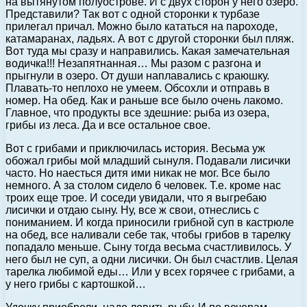
на вытянутом полуострове. И с двух сторон у него озеро.
Представили? Так вот с одной сторонки к турбазе
прилегал причал. Можно было кататься на пароходе,
катамаранах, ладьях. А вот с другой сторонки был пляж.
Вот туда мы сразу и направились. Какая замечательная
водичка!!! Незапятнанная… Мы разом с разгона и
прыгнули в озеро. От души наплавались с краюшку.
Плавать-то неплохо не умеем. Обсохли и отправь в
номер. На обед. Как и раньше все было очень лакомо.
Главное, что продукты все здешние: рыба из озера,
грибы из леса. Да и все остальное свое.
Вот с грибами и приключилась история. Весьма уж
обожал грибы мой младший сынуля. Подавали лисички
часто. Но наесться дитя ими никак не мог. Все было
немного. А за столом сидело 6 человек. Т.е. кроме нас
троих еще трое. И соседи увидали, что я выгребаю
лисички и отдаю сыну. Ну, все ж свои, отнеслись с
пониманием. И когда приносили грибной суп в кастрюле
на обед, все наливали себе так, чтобы грибов в тарелку
попадало меньше. Сыну тогда весьма счастливилось. У
него был не суп, а одни лисички. Он был счастлив. Целая
тарелка любимой еды… Или у всех горячее с грибами, а
у него грибы с картошкой…