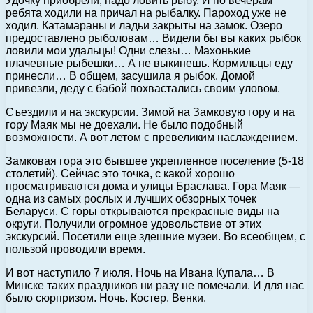
Удочку приобрели, надо ловить рыбу. И по вечерам
ребята ходили на причал на рыбалку. Пароход уже не
ходил. Катамараны и ладьи закрыты на замок. Озеро
предоставлено рыболовам… Видели бы вы каких рыбок
ловили мои удальцы! Одни слезы… Махонькие
плачевные рыбешки… А не выкинешь. Кормильцы еду
принесли… В общем, засушила я рыбок. Домой
привезли, деду с бабой похвастались своим уловом.
Съездили и на экскурсии. Зимой на Замковую гору и на
гору Маяк мы не доехали. Не было подобный
возможности. А вот летом с превеликим наслаждением.
Замковая гора это бывшее укрепленное поселение (5-18
столетий). Сейчас это точка, с какой хорошо
просматриваются дома и улицы Браслава. Гора Маяк —
одна из самых рослых и лучших обзорных точек
Беларуси. С горы открываются прекрасные виды на
округи. Получили огромное удовольствие от этих
экскурсий. Посетили еще здешние музеи. Во всеобщем, с
пользой проводили время.
И вот наступило 7 июля. Ночь на Ивана Купала… В
Минске таких праздников ни разу не помечали. И для нас
было сюрпризом. Ночь. Костер. Венки.