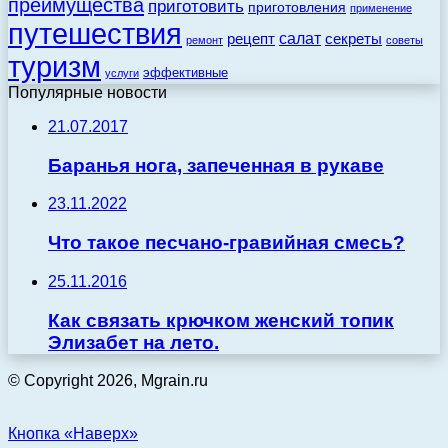
преимущества
приготовить
приготовления
применение
путешествия
салат
рецепт
секреты
ремонт
советы
туризм
эффективные
услуги
Популярные новости
21.07.2017
Баранья нога, запеченная в рукаве
23.11.2022
Что такое песчано-гравийная смесь?
25.11.2016
Как связать крючком женский топик
Элизабет на лето.
© Copyright 2026, Mgrain.ru
Кнопка «Наверх»