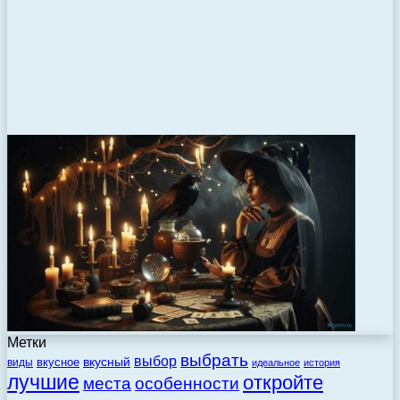
Метки
выбрать
выбор
вкусный
вкусное
виды
идеальное
история
лучшие
откройте
места
особенности