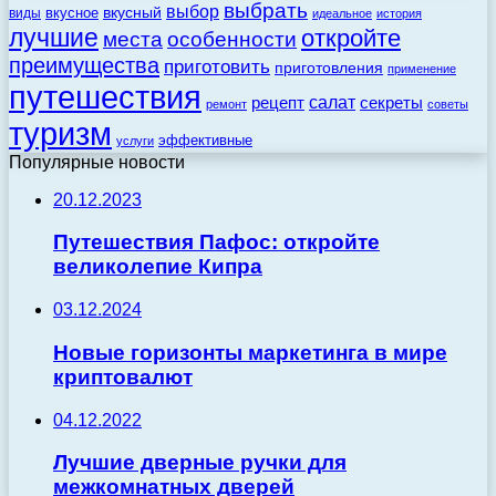
выбрать
выбор
вкусный
вкусное
виды
идеальное
история
лучшие
откройте
места
особенности
преимущества
приготовить
приготовления
применение
путешествия
салат
рецепт
секреты
ремонт
советы
туризм
эффективные
услуги
Популярные новости
20.12.2023
Путешествия Пафос: откройте
великолепие Кипра
03.12.2024
Новые горизонты маркетинга в мире
криптовалют
04.12.2022
Лучшие дверные ручки для
межкомнатных дверей