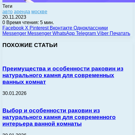
Теги
авто
аренда
москве
20.11.2023
0
Время чтения: 5 мин.
Facebook
X
Pinterest
Вконтакте
Одноклассники
Messenger
Messenger
WhatsApp
Telegram
Viber
Печатать
ПОХОЖИЕ СТАТЬИ
Преимущества и особенности раковин из
натурального камня для современных
ванных комнат
30.01.2026
Выбор и особенности раковин из
натурального камня для современного
интерьера ванной комнаты