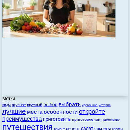
Метки
выбрать
выбор
вкусный
вкусное
виды
идеальное
история
лучшие
откройте
места
особенности
преимущества
приготовить
приготовления
применение
путешествия
салат
рецепт
секреты
ремонт
советы