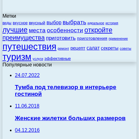
Метки
выбрать
выбор
вкусный
вкусное
виды
идеальное
история
лучшие
откройте
места
особенности
преимущества
приготовить
приготовления
применение
путешествия
салат
рецепт
секреты
ремонт
советы
туризм
эффективные
услуги
Популярные новости
24.07.2022
Тумба под телевизор в интерьере
гостиной
11.06.2018
Женские жилетки больших размеров
04.12.2016