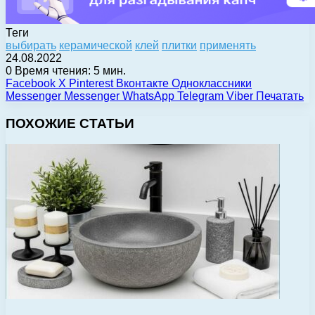
Теги
выбирать
керамической
клей
плитки
применять
24.08.2022
0
Время чтения: 5 мин.
Facebook
X
Pinterest
Вконтакте
Одноклассники
Messenger
Messenger
WhatsApp
Telegram
Viber
Печатать
ПОХОЖИЕ СТАТЬИ