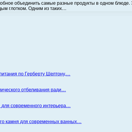
обное объединить самые разные продукты в одном блюде. Э
дым глотком. Одним из таких…
 питания по Герберту Шелтону,…
имического отбеливания ради…
я для современного интерьера…
ого камня для современных ванных…