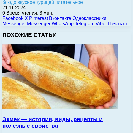
блюдо
вкусное
курицей
питательное
21.11.2024
0
Время чтения: 3 мин.
Facebook
X
Pinterest
Вконтакте
Одноклассники
Messenger
Messenger
WhatsApp
Telegram
Viber
Печатать
ПОХОЖИЕ СТАТЬИ
Экмек — история, виды, рецепты и
полезные свойства