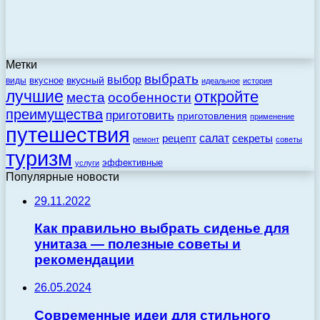
Метки
выбрать
выбор
вкусный
вкусное
виды
идеальное
история
лучшие
откройте
места
особенности
преимущества
приготовить
приготовления
применение
путешествия
салат
рецепт
секреты
ремонт
советы
туризм
эффективные
услуги
Популярные новости
29.11.2022
Как правильно выбрать сиденье для
унитаза — полезные советы и
рекомендации
26.05.2024
Современные идеи для стильного