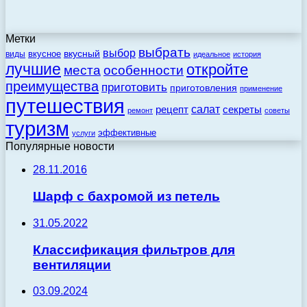
Метки
выбрать
выбор
вкусный
вкусное
виды
идеальное
история
лучшие
откройте
места
особенности
преимущества
приготовить
приготовления
применение
путешествия
салат
рецепт
секреты
ремонт
советы
туризм
эффективные
услуги
Популярные новости
28.11.2016
Шарф с бахромой из петель
31.05.2022
Классификация фильтров для
вентиляции
03.09.2024