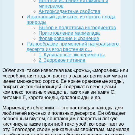
Богатый источник витаминов и
минералов
Антиоксидантные свойства
Изысканный деликатес из яркого плода
природы
Выбор и подготовка ингредиентов
Приготовление мармелада
Формирование и хранение
Разнообразие применений натурального
десерта из ягод растения с…
1. Кулинарные эксперименты
2. Здоровое питание
Облепиха, также известная как «рожь», «морозник» или
«серебристая ягода», растет в разных регионах мира и
имеет множество сортов. Ее яркие оранжевые ягоды,
покрытые тонкой кожицей, содержат в себе целый
комплекс полезных веществ, таких как витамин С,
витамин Е, каротиноиды, флавоноиды и др.
Мармелад из облепихи — это настоящая находка для
любителей вкусных и полезных десертов. Он обладает
особенным вкусом, сочетающим сладость и легкую
кислинку, а также приятной текстурой, которая тает во
рту. Благодаря своим уникальным свойствам, мармелад
из облепихи становится все более популярным среди