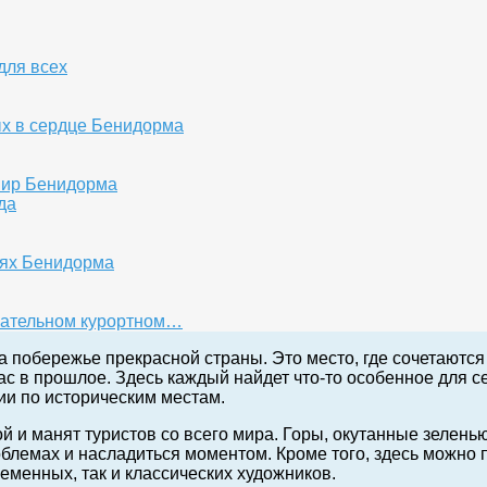
для всех
ых в сердце Бенидорма
мир Бенидорма
да
тях Бенидорма
кательном курортном…
побережье прекрасной страны. Это место, где сочетаются 
с в прошлое. Здесь каждый найдет что-то особенное для с
ии по историческим местам.
и манят туристов со всего мира. Горы, окутанные зелень
блемах и насладиться моментом. Кроме того, здесь можно п
еменных, так и классических художников.