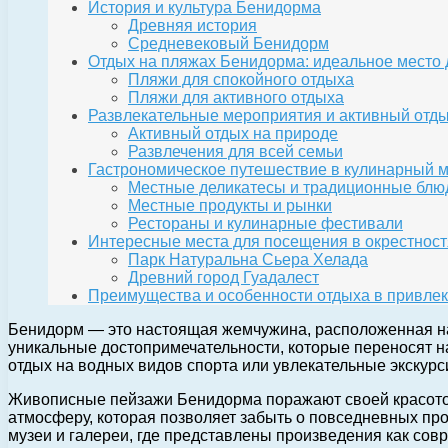
История и культура Бенидорма
Древняя история
Средневековый Бенидорм
Отдых на пляжах Бенидорма: идеальное место 
Пляжи для спокойного отдыха
Пляжи для активного отдыха
Развлекательные мероприятия и активный отд
Активный отдых на природе
Развлечения для всей семьи
Гастрономическое путешествие в кулинарный 
Местные деликатесы и традиционные блю
Местные продукты и рынки
Рестораны и кулинарные фестивали
Интересные места для посещения в окрестнос
Парк Натуральна Сьера Хелада
Древний город Гуадалест
Преимущества и особенности отдыха в привле
Бенидорм — это настоящая жемчужина, расположенная на 
уникальные достопримечательности, которые переносят на
отдых на водных видов спорта или увлекательные экскурс
Живописные пейзажи Бенидорма поражают своей красотой 
атмосферу, которая позволяет забыть о повседневных про
музеи и галереи, где представлены произведения как совр