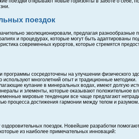
ие поездки открывают новые горизонты в заботе о себе, по
зни.
льных поездок
значительно эволюционировали, предлагая разнообразные 
апиях и процедурах, которые могут быть адаптированы по
еристика современных курортов, которые стремятся предос
и программы сосредоточены на улучшении физического здо
о используют многолетний опыт и традиционные методики.
лагающие купание в минеральных водах, имеют долгую ист
нералы и элементы, которые оказывают положительное вли
менные мировые тенденции все чаще предлагают нетрадиц
тью процесса достижения гармонии между телом и разумом.
у оздоровительных поездок. Новейшие разработки помогаю
которые из наиболее примечательных инноваций: