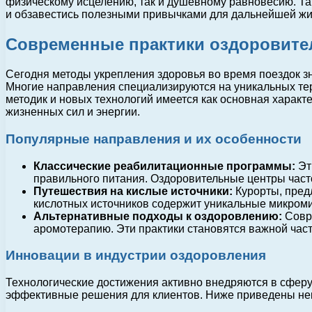
физическому исцелению, так и душевному равновесию. Так
и обзавестись полезными привычками для дальнейшей жи
Современные практики оздоровите
Сегодня методы укрепления здоровья во время поездок 
Многие направления специализируются на уникальных тер
методик и новых технологий имеется как основная характ
жизненных сил и энергии.
Популярные направления и их особенности
Классические реабилитационные программы:
Эт
правильного питания. Оздоровительные центры част
Путешествия на кислые источники:
Курорты, пред
кислотных источников содержит уникальные микроми
Альтернативные подходы к оздоровлению:
Совре
аромотерапию. Эти практики становятся важной час
Инновации в индустрии оздоровления
Технологические достижения активно внедряются в сфер
эффективные решения для клиентов. Ниже приведены не