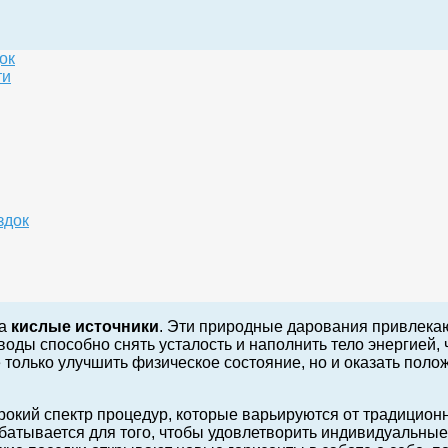
ок
ти
здок
на
кислые источники
. Эти природные дарования привлекаю
ды способно снять усталость и наполнить тело энергией, 
только улучшить физическое состояние, но и оказать полож
окий спектр процедур, которые варьируются от традицион
атывается для того, чтобы удовлетворить индивидуальные 