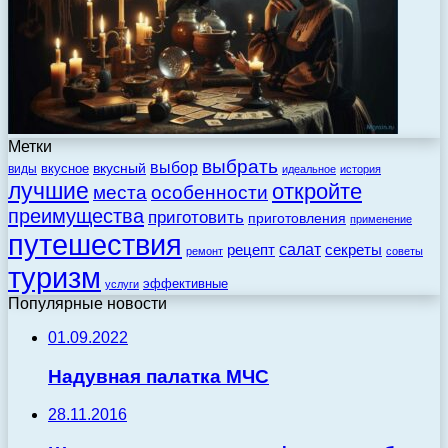
Метки
выбрать
выбор
вкусный
вкусное
виды
идеальное
история
лучшие
откройте
места
особенности
преимущества
приготовить
приготовления
применение
путешествия
салат
рецепт
секреты
ремонт
советы
туризм
эффективные
услуги
Популярные новости
01.09.2022
Надувная палатка МЧС
28.11.2016