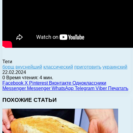
Теги
борщ
вкуснейший
классический
приготовить
украинский
22.02.2024
0
Время чтения: 4 мин.
Facebook
X
Pinterest
Вконтакте
Одноклассники
Messenger
Messenger
WhatsApp
Telegram
Viber
Печатать
ПОХОЖИЕ СТАТЬИ