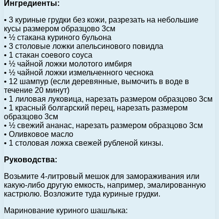
Ингредиенты:
• 3 куриные грудки без кожи, разрезать на небольшие
кусы размером образцово 3см
• ½ стакана куриного бульона
• 3 столовые ложки апельсинового повидла
• 1 стакан соевого соуса
• ½ чайной ложки молотого имбиря
• ½ чайной ложки измельченного чеснока
• 12 шампур (если деревянные, вымочить в воде в
течение 20 минут)
• 1 лиловая луковица, нарезать размером образцово 3см
• 1 красный болгарский перец, нарезать размером
образцово 3см
• ½ свежий ананас, нарезать размером образцово 3см
• Оливковое масло
• 1 столовая ложка свежей рубленой кинзы.
Руководства:
Возьмите 4-литровый мешок для замораживания или
какую-либо другую емкость, например, эмалированную
кастрюлю. Возложите туда куриные грудки.
Маринование куриного шашлыка: