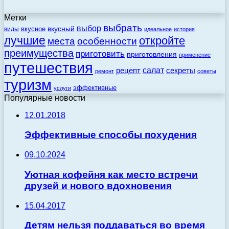
Метки
выбрать
выбор
вкусный
вкусное
виды
идеальное
история
лучшие
откройте
места
особенности
преимущества
приготовить
приготовления
применение
путешествия
салат
рецепт
секреты
ремонт
советы
туризм
эффективные
услуги
Популярные новости
12.01.2018
Эффективные способы похудения
09.10.2024
Уютная кофейня как место встречи
друзей и нового вдохновения
15.04.2017
Детям нельзя поддаваться во время